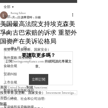
全部
Boring Editor
全部
6月23日
讀畢需時 5 分鐘
美国最高法院支持埃克森美
知识产权
孚向古巴索赔的诉求 重塑外
制裁
国资产在美诉讼格局
出口管制
2026年6月23日
投资审查（反垄断、国家安全）
要讀取更多嗎？
海外腐败/商业贿赂
訂閱 boringcompliance.com 持續閱讀此專屬文
金融合规
章。
贸易纠纷
立即訂閱
上市合规
美国 United States
制裁 Sanctions
数据合规及隐私保护
投资审查(反垄断、国家安全） Investment Investigation
古巴 Cuba
ESG(环境、社会和公司治理)
制裁
反洗钱和反恐怖融资