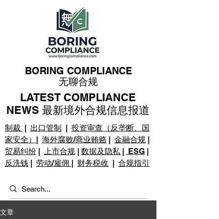
BORING COMPLIANCE
无聊合规
LATEST COMPLIANCE
NEWS 最新境外合规信息报道
制裁
|
出口管制
|
投资审查（反垄断、国
家安全）
|
海外腐败/商业贿赂
|
金融合规
|
贸易纠纷
|
上市合规
|
数据及隐私
|
ESG
|
反洗钱
|
劳动/雇佣
|
财务税收
|
合规指引
文章