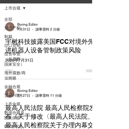
上市合规
全部
Boring Editor
知识产权
7月31日
讀畢需時 2 分鐘
制裁
宇树科技披露美国FCC对境外先
出口管制
进机器人设备管制政策风险
投资审查
（反垄断、
2026年7月31日
国家安全）
海外腐败/商
业贿赂
金融合规
Boring Editor
贸易纠纷
7月27日
讀畢需時 11 分鐘
上市合规
最高人民法院 最高人民检察院发
数据合规及
布《关于修改〈最高人民法院、
隐私保护
最高人民检察院关于办理内幕交
ESG(环境、