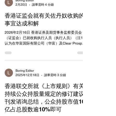
的办公室以及被捕者的住所。廉政公署还逮捕了6名
Boring Editor
2月20日
讀畢需時 4 分鐘
男子和2名女子，年龄介于35岁至60岁之间。被捕者
包括两家持牌证券公司和一家持牌对冲基金管理公
香港证监会就有关佐丹奴收购的
司的高级管理人员，以及一名中间人（注2）。 据怀
疑，持牌证券公司的高级管理人员收受了持牌对冲
事宜达成和解
基金管理公司所有者超过 400 万元的贿赂，以在相
2026年2月16日 香港证券及期货事务监察委员会
关消息公开之前披露有关多家香港上市公司股份配
（证监会）已就收购执行人员（执行人员）（注1）
售的机密信息。 掌握了这些机密信息后，这家持牌
认为在华富国际有限公司（华富）及Clear Prosper
对冲基金管理公司通过在市场上卖空相关股票和/或
Global Limited（Clear Prosper）的母公司周大福代
签订空头股票互换合约，为其对冲基金建立了相关
理人有限公司（周大福代理人）及其一致行动人士
股票的空头头寸。当配股消息公开后，相关股票的
（统称相关一致行动集团）进行佐丹奴国际有限公
股价下跌，该​​对冲基金据称从其空头头寸中获利约
司（佐丹奴）股份交易时，违反《公司收购、合并
3.15亿元。 此次联合行动源于证监会最初对涉嫌内
及股份回购守则》（两份守则）的情况，与华富及
幕交易活动的调查，该调查揭露
Boring Editor
2025年12月18日
讀畢需時 3 分鐘
Clear Prosper达成和解协议（协议）（注2）。 经
对佐丹奴股权结构进行深入调查后，执行人员认
香港联交所就《上市规则》有关
为，周大福代理人集团以外的另外两名佐丹奴股东
（注3）在取得或巩固对佐丹奴的控制权时，与周大
持续公众持股量规定的修订建议
福代理人集团属一致行动。因此，就两份守则而
刊发谘询总结，公众持股市值10
言，应考虑到该等股东在佐丹奴股份的总持股量及
亿占总股数逾10%即可
交易。 在此基础上，执行人员认为，由于相关一致
行动集团于2016年5月18日在佐丹奴股份中的权益