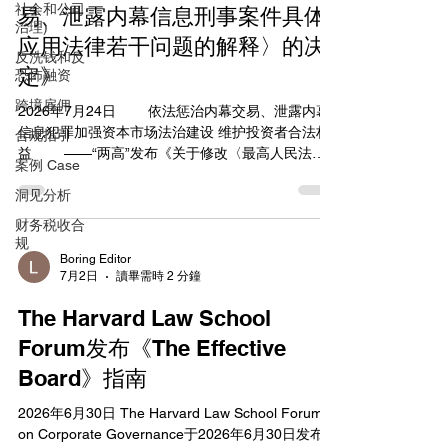
社会和公司
易、泄露内幕信息刑事案件具体
治理)
应用法律若干问题的解释〉的决
反洗钱和反
定》
恐怖融资
跨境雇佣
2026年7月24日 依法惩治内幕交易、泄露内幕
信息犯罪加强资本市场法治建设 维护投资者合法权
合规指引
益 ——“两高”发布《关于修改〈最高人民法
案例 Case
院、最高人民检察院关于办理内幕交易、泄露内幕
洞见分析
信息刑事案件具体应用法律若干问题的解释〉的决
定》 2026年7月24日，最高人民法院、最高人
财务税收合
民检察院联合发布《关于修改〈最高人民法院、最
规
高人民检察院关于办理内幕交易、泄露内幕信息刑
Boring Editor
7月2日
讀畢需時 2 分鐘
事案件具体应用法律若干问题的解释〉的决定》
（法释〔2026〕13号，以下简称《修改决定》）。
The Harvard Law School
《修改决定》已经最高人民法院审判委员会第1961
次会议、最高人民检察院第十四届检察委员会第七
Forum发布《The Effective
十五次会议通过，自2026年7月27日起施行。
Board》指南
《关于办理内幕交易、泄露内幕信息刑事案件具体
应用法律若干问题的解释》（以下简称《解释》）
2026年6月30日 The Harvard Law School Forum
自2012年6月1日施行以来，对惩治内幕交易、泄露
on Corporate Governance于2026年6月30日发布
内幕信息犯罪发挥了积极作用。近年来，内幕交