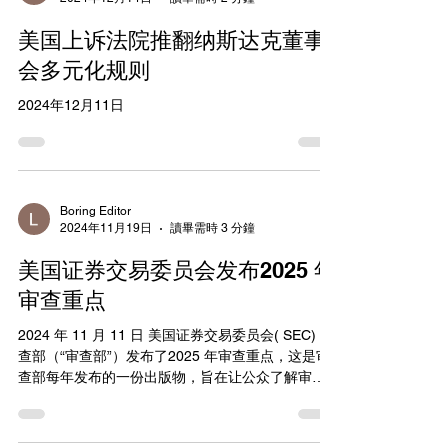
汇总净空头头寸披露：新模型将合并、匿名化并披
这次改革反映了我
露所有报告超过 0.2% 报告阈值的个人头寸。 持仓
美国上诉法院推翻纳斯达克董事
报告：延长公司提交持仓报告的截止日期，减少监
管机构处理所需时间，并就公司如何确定公司已发
会多元化规则
行股本以计算其持仓提供指导。 做市商通知：简化
2024年12月11日
和自动化我们接收持仓报告和做市商豁免通知的系
统，使提交更容易、更快捷、更轻松。 英国金融行
为监管局（FCA）市场执行董事西蒙·沃尔斯表示：
“这些拟议的改革是我们努力成为更智能的监管机构
并支持经济增长的又一个重要里程碑。” “汇总净空
头头寸和简化的报告流程将加强和简化英国的卖空
Boring Editor
2024年11月19日
讀畢需時 3 分鐘
制度，减轻资本市场参与者的负担，同时确保市场
仍然获得所需的透
美国证券交易委员会发布2025 年
审查重点
2024 年 11 月 11 日 美国证券交易委员会( SEC) 审
查部（“审查部”）发布了2025 年审查重点，这是审
查部每年发布的一份出版物，旨在让公众了解审查
部在即将到来的财政年度审查受监管金融服务公司
时打算重点关注的问题、领域和主题。今年的重点
包括私募基金顾问、利益...