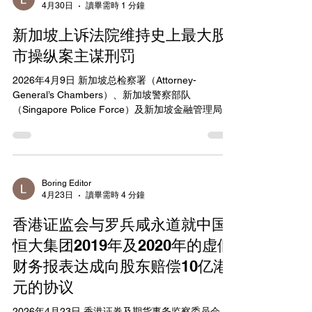
4月30日
讀畢需時 1 分鐘
型，消除纸本股票证书带来的行政负担及风险，提
升市场效率及投资者保障。USM制度透过《证券及
新加坡上诉法院维持史上最大股
期货条例》（SFO）第IIIAA部及相关规则实施，允
许投资者以自己名义持有及转让法定所有权，而无
市操纵案主谋刑罚
需纸本文件。指引强调，发行人必须委任经批准证
2026年4月9日 新加坡总检察署（Attorney-
券登记机构（Approved Securities Registrar，简称
General’s Chambers）、新加坡警察部队
ASR），并在指定时间内将“订明证券”（prescribed
（Singapore Police Force）及新加坡金融管理局
securities）转为“参与证券”（participating
（Monetary Authority of Singapore）于2026年4月
securities）。此举标志着香港资本市场现代化重
9日联合发布声明，宣布新加坡上诉法院（Court of
Appeal）于2026年3月18日维持对Mr Soh Chee
Wen（又称John Soh）及Ms Quah Su-Ling的刑
罚，分别判处36年及20年监禁。该案为新加坡史上
Boring Editor
4月23日
讀畢需時 4 分鐘
最大股市操纵案，涉及人为操纵Blumont Group
Ltd、Asiasons Capital Ltd及LionGold Corp Ltd的
香港证监会与罗兵咸永道就中国
股价。 两人早前在高等法院被判分别触犯180项及
169项罪名，并就定罪及刑罚提出上诉。上诉法院于
恒大集团2019年及2020年的虚假
2025年10月驳回定罪上诉，并于2026年3月18日维
财务报表达成向股东赔偿10亿港
持原判。法院认定两人通过187个交易账户精心策划
元的协议
操纵计划，并向Goldman Sachs International及
Interactive Brokers LLC虚假陈述涉
2026年4月23日 香港证券及期货事务监察委员会