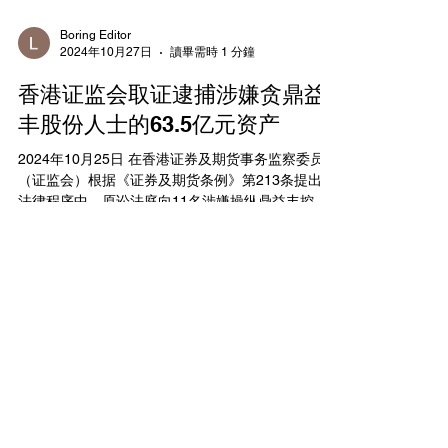
Boring Editor
2024年10月27日
讀畢需時 1 分鐘
香港证监会取证逮捕涉嫌贪鼎益
丰股份人士的63.5亿元资产
2024年10月25日 在香港证券及期货事务监察委员会
（证监会）根据《证券及期货条例》第213条提出的
法律程序中，原讼法庭向11名涉嫌操纵鼎益丰控股
集团国际有限公司（鼎益丰）股份的人士发出临时
强制令。 根据该临时强制令，被指称曾在2018年3
月1日至9月14日期间操纵鼎益丰...
Boring Editor
2024年10月27日
讀畢需時 1 分鐘
阿里巴巴就股东集体诉讼案达成
和解协议
2024 年 10 月 25 日 阿里巴巴发布公告，公司及公