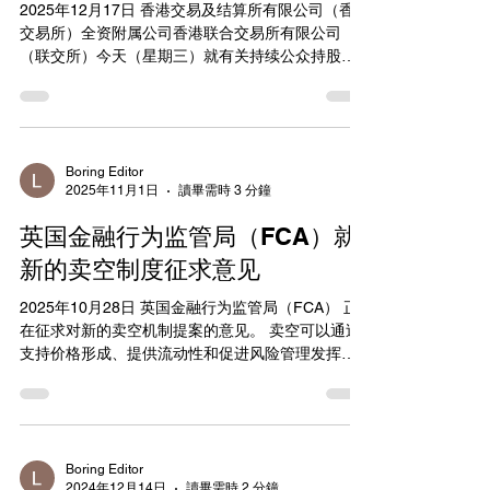
2025年12月17日 香港交易及结算所有限公司（香港
超越30%，因此于同日触发须以每股3.60港元提出
交易所）全资附属公司香港联合交易所有限公司
全面要约的责任（注4）。然而，它并未根据《公司
（联交所）今天（星期三）就有关持续公众持股量
收购及合并守则》（《收购守则》）规则26的规
规定的公众谘询1（《持续公众持股量谘询》）刊发
定，对佐丹奴提出全面要约（注5）。 此外
谘询总结（《谘询总结》）。 香港交易所收到43份
来自广泛界别回应人士对《持续公众持股量谘询》
的非重复回应意见2。所有谘询建议均获绝大部分回
应人士支持，联交所略作修订后将落实各项建议。
Boring Editor
2025年11月1日
讀畢需時 3 分鐘
香港交易所上市主管伍洁镟表示：「我们乐见市场
大力支持优化持续公众持股量框架的建议，这是香
英国金融行为监管局（FCA）就
港交易所多年来致力协助发行人更灵活、更有效率
地管理资本的工作之一，同时确保市场公开透明，
新的卖空制度征求意见
交易畅顺有序。我们相信，今次的改革将与早前设
2025年10月28日 英国金融行为监管局（FCA） 正
立的库存股份机制及自动股份购回计划框架等举措
在征求对新的卖空机制提案的意见。 卖空可以通过
相辅相成，进一步提升市场的活力和吸引力。」 伍
支持价格形成、提供流动性和促进风险管理发挥重
洁镟续说：「与此同时，我们加强了发行人对其公
要作用。 FCA 的 咨询 旨在通过消除可能抑制或阻
众持股量水平的汇报责任，并以更具针对性、以披
碍卖空的不必要障碍来支持增长，同时保持对卖空
露为本的措施取代停牌的做法。我们亦保留将长期
足够的可见性和控制，以管理任何风险，从而支持
不合规的发行人股份除牌的权利，以期更有效遏止
有序有效的金融市场。 与政府的 立法框架相结合外
有关行为。这些措施将有助提升市场透明度，亦促
部链接 FCA 的提案于2025年1月提出，其中包括：
使公众持股量不足的发行人及时恢复到所需水平。
Boring Editor
2024年12月14日
讀畢需時 2 分鐘