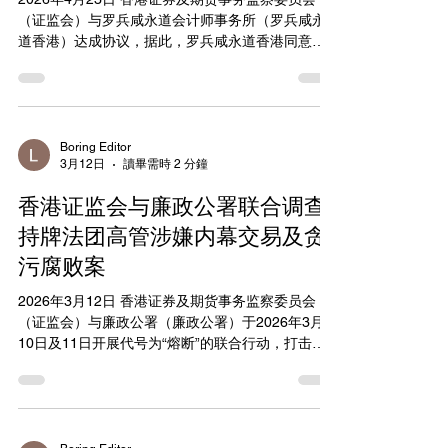
（证监会）与罗兵咸永道会计师事务所（罗兵咸永
道香港）达成协议，据此，罗兵咸永道香港同意预
留10亿港元，以向中国恒大集团（中国恒大）的合
资格独立少数股东作出赔偿（注1）。 罗兵咸永道香
港曾审核中国恒大截至2019年12月31日及2020年
12月31日止财政年度（分别为2019财政年度及2020
财政年度）的财务报表。证监会的调查聚焦于中国
Boring Editor
3月12日
讀畢需時 2 分鐘
恒大的业绩公告和年报，当中发现目前正在清盘中
的中国恒大曾大幅夸大该两个财政年度的年度收入
香港证监会与廉政公署联合调查
及利润。证监会亦审视了罗兵咸永道香港所担任的
角色，所得出的结论是，由于中国恒大散发虚假和
持牌法团高管涉嫌内幕交易及贪
具误导性的财务资料，以及核数师严重违反其专业
污腐败案
责任，故曾出现市场失当行为。 根据所达成的协
议，证监会与罗兵咸永道香港同意在不承认任何法
2026年3月12日 香港证券及期货事务监察委员会
律责任的基础上，有关事宜将完全并最终得到解
（证监会）与廉政公署（廉政公署）于2026年3月
决，且证监会不会对罗兵咸永道香港采取任何进一
10日及11日开展代号为“熔断”的联合行动，打击内
步行动，前提是罗兵咸永道香港必须履行协议的条
幕交易及贪污行为。三家持牌法团的高级管理人
款。 中国恒大的虚假和具误导性的报表 证监会断
员，包括两家证券公司及一家对冲基金管理公司，
定，中国恒大于2019财政年度及2020财政年度的年
是该案的调查对象（注1）。 在联合行动中，证监会
报和业绩公告载有在要项上属虚假或具误导
和廉政公署人员共搜查了14处地点，包括持牌公司