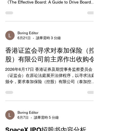
《The Effective Board: A Guide to Drive Board
易、泄露内幕信息犯罪出现了新情况、新变化，证
Performance》，提供董事会绩效提升实用框架。文
券、期货领域相关法律也进行了修改，为确保法律
章强调战略监督、风险管理与利益相关者参与，指
准确、统一、有效实施，更加精准、有力惩治相关
出有效董事会需平衡监督与支持角色。 指南分析当
犯罪，最高人民法院、最高人民检察院深入调
前董事会面临的挑战，包括地缘政治不确定性与
ESG压力，建议采用结构化评估与持续培训。合规
Boring Editor
6月21日
讀畢需時 3 分鐘
专家指出，此框架有助于企业应对监管与市场期
望，提升治理质量。 公司治理团队应采用指南中的
香港证监会寻求对泰加保险（控
最佳实践，定期评估董事会有效性。建议整合风险
oversight 与战略讨论，确保合规文化从董事会层面
股）有限公司前主席作出收购令
渗透。此出版物为上市公司与私募股权提供
2026年6月17日 香港证券及期货事务监察委员会
actionable 工具。 报告提出多项实用框架与行动建
（证监会）在原讼法庭展开法律程序，以寻求法庭
议。在董事会构成方面，强调主动刷新（proactive
颁令，要求泰加保险（控股）有限公司（泰加控
refreshment），建议每年讨论未来技能需求、建立
股）前主席、执行董事及非执行董事吴宇（男）收
持续候选人管道，并设定任期预期（例如平均10年
购由投资大众持有的该公司股份。吴涉嫌违反受信
目标），避免仅依赖年龄或任期限制。委员
责任，最终导致该公司在停牌后被除牌（注1及
2）。 证监会亦在同一个根据《证券及期货条例》第
214条所采取的法律行动中，寻求法庭对吴及另外十
Boring Editor
6月7日
讀畢需時 5 分鐘
名泰加控股前董事作出取消资格令。 上述另外十名
前董事均为证监会法律程序的答辩人，当中包括：
SpaceX IPO招股书內容分析
前执行董事兼主席张德熙（男）；前执行董事陈学