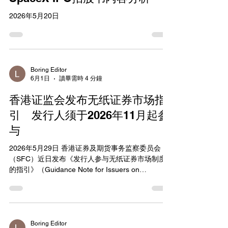
贞（男）、芮元青（男）和韦伟成（男）；前执行
2026年5月20日
董事兼财务总监刘家仪（女）；前执行董事兼行政
总裁穆宏烈（男）；前独立非执行董事尹锦滔
（男）、梁浩然（男）和黄绍开（男）；以及另外
一名前执行董事。 是次法律行动源自证监会对
Nerico Brothers Limited（NBL）未有偿还逾1.5亿
Boring Editor
美元（该等资金）一事所进行的调查。该等资金由
6月1日
讀畢需時 4 分鐘
泰加控股的主要营运附属公司泰加保险有限公司
（泰加保险）在2020年6月至2021年10月期间存放
香港证监会发布无纸证券市场指
于NBL，宣称用作外币程式交易（注3
引 发行人须于2026年11月起参
与
2026年5月29日 香港证券及期货事务监察委员会
（SFC）近日发布《发行人参与无纸证券市场制度
的指引》（Guidance Note for Issuers on
Participating in the Uncertificated Securities
Market Regime），为上市公司及发行人提供详细
指引，协助其顺利参与无纸证券市场
（Uncertificated Securities Market，简称USM）制
度。该指引旨在推动香港证券市场全面无纸化转
Boring Editor