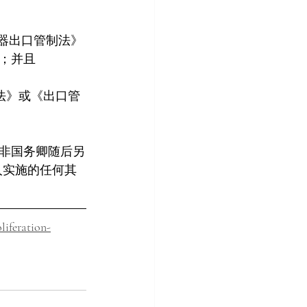
武器出口管制法》
；并且
革法》或《出口管
非国务卿随后另
人实施的任何其
liferation-