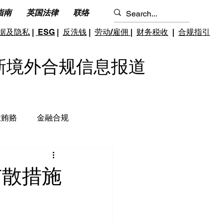
指南
英国法律
联络
据及隐私
|
ESG
|
反洗钱
|
劳动/雇佣
|
财务税收
|
合规指引
S 最新境外合规信息报道
业贿赂
金融合规
钱和反恐怖融资
跨境雇佣
扩散措施