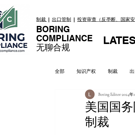
制裁
|
出口管制
|
投资审查（反垄断、国家安
BORING
COMPLIANCE
LATE
无聊合规
全部
知识产权
制裁
出
Boring Editor
2024年
贸易纠纷
上市合规
数
美国国务
制裁
合规指引
案例 Case