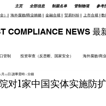
主页
全部信息
制裁名单
管制物项
参考
全）
|
海外腐败/商业贿赂
|
金融合规
|
贸易纠纷
|
上市合规
|
数
ST COMPLIANCE NEW
口管制
投资审查（反垄断、国家安全）
海外腐败/商
11月29日
讀畢需時 1 分鐘
据合规及隐私保护
ESG(环境、社会和公司治理)
反洗
院对1家中国实体实施防
洞见分析
财务税收合规