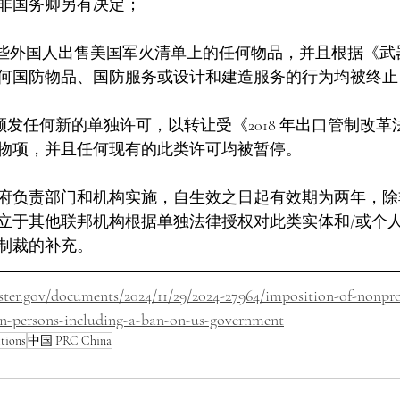
非国务卿另有决定；
向这些外国人出售美国军火清单上的任何物品，并且根据《
何国防物品、国防服务或设计和建造服务的行为均被终止
颁发任何新的单独许可，以转让受《2018 年出口管制改
物项，并且任何现有的此类许可均被暂停。
府负责部门和机构实施，自生效之日起有效期为两年，除
立于其他联邦机构根据单独法律授权对此类实体和/或个
制裁的补充。
ister.gov/documents/2024/11/29/2024-27964/imposition-of-nonpro
gn-persons-including-a-ban-on-us-government
tions
中国 PRC China