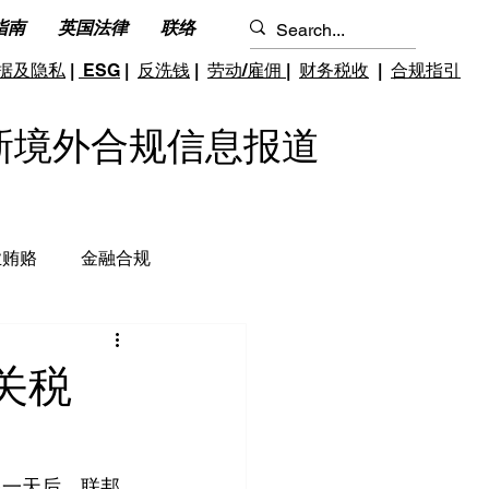
指南
英国法律
联络
据及隐私
|
ESG
|
反洗钱
|
劳动/雇佣
|
财务税收
|
合规指引
S 最新境外合规信息报道
业贿赂
金融合规
钱和反恐怖融资
跨境雇佣
关税
限一天后，联邦