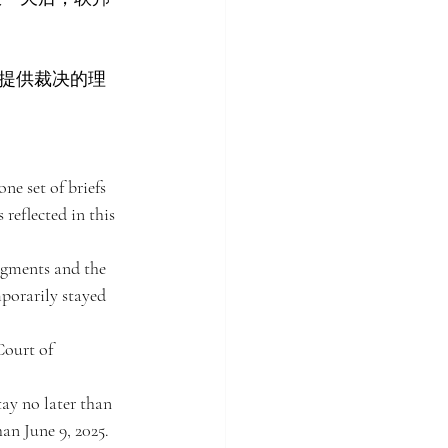
提供裁决的理
ne set of briefs 
 reflected in this 
dgments and the 
porarily stayed 
Court of 
tay no later than 
han June 9, 2025.