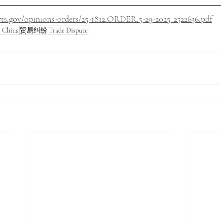
rts.gov/opinions-orders/25-1812.ORDER.5-29-2025_2522636.pdf
China
贸易纠纷 Trade Dispute