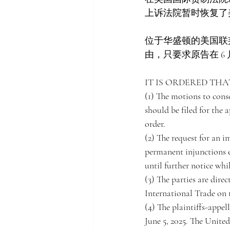
上诉法院暂时恢复了
位于华盛顿的美国联
由，只要求原告在 6 
IT IS ORDERED THA
(1) The motions to conso
should be filed for the a
order.
(2) The request for an i
permanent injunctions e
until further notice whi
(3) The parties are dire
International Trade on 
(4) The plaintiffs-appel
June 5, 2025. The United