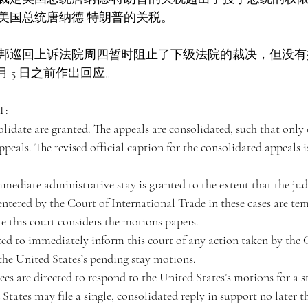
美国总统唐纳德·特朗普的关税。
邦巡回上诉法院周四暂时阻止了下级法院的裁决，但没有
月 5 日之前作出回应。
T:
lidate are granted. The appeals are consolidated, such that only o
ppeals. The revised official caption for the consolidated appeals is
mmediate administrative stay is granted to the extent that the ju
ntered by the Court of International Trade in these cases are tem
le this court considers the motions papers.
cted to immediately inform this court of any action taken by the 
the United States’s pending stay motions.
lees are directed to respond to the United States’s motions for a s
 States may file a single, consolidated reply in support no later t