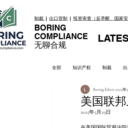
制裁
|
出口管制
|
投资审查（反垄断、国家安
BORING
COMPLIANCE
LATE
无聊合规
全部
知识产权
制裁
出
Boring Editor
2025年
贸易纠纷
上市合规
数
美国联邦
2025年5月29日
合规指引
案例 Case
在美国国际贸易法院