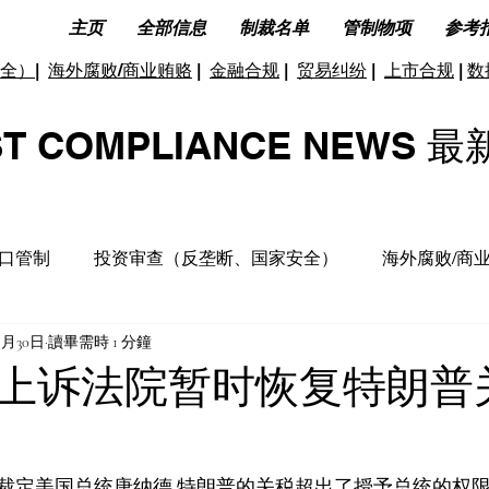
主页
全部信息
制裁名单
管制物项
参考
全）
|
海外腐败/商业贿赂
|
金融合规
|
贸易纠纷
|
上市合规
|
数
ST COMPLIANCE NEW
口管制
投资审查（反垄断、国家安全）
海外腐败/商
5月30日
讀畢需時 1 分鐘
据合规及隐私保护
ESG(环境、社会和公司治理)
反洗
上诉法院暂时恢复特朗普
洞见分析
财务税收合规
裁定美国总统唐纳德·特朗普的关税超出了授予总统的权