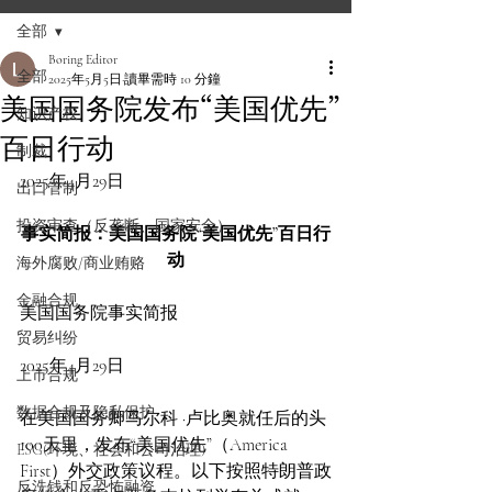
全部
Boring Editor
全部
2025年5月5日
讀畢需時 10 分鐘
美国国务院发布“美国优先”
知识产权
百日行动
制裁
2025年4月29日
出口管制
投资审查（反垄断、国家安全）
事实简报：美国国务院“美国优先”百日行
动
海外腐败/商业贿赂
金融合规
美国国务院事实简报
贸易纠纷
2025年4月29日
上市合规
数据合规及隐私保护
在美国国务卿马尔科 ·卢比奥就任后的头
100天里，发布“美国优先”（America 
ESG(环境、社会和公司治理)
First）外交政策议程。以下按照特朗普政
反洗钱和反恐怖融资