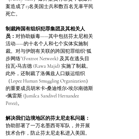
案造成了13名美国士兵和数百名无辜平民
死亡。
制裁跨国有组织犯罪集团及其相关人
员：
对协助贩毒——其中包括芬太尼相关
活动——的十名个人和七个实体实施制
裁。对与伊朗有关联的跨国犯罪组织“狐
步网络”(Foxtrot Network) 及其在逃头目
拉瓦•马吉德 (Rawa Majid) 实施了制裁。
此外，还制裁了洛佩兹人口贩运组织
（Lopez Human Smuggling Organization）
的重要成员胡米卡•桑迪维尔•埃尔南德斯
•佩雷斯 (Jumilca Sandivel Hernandez 
Perez)。
解决我们边境地区的芬太尼走私问题：
协助部署了一万名墨西哥军队，并开展
技术合作，防止芬太尼走私进入美国。