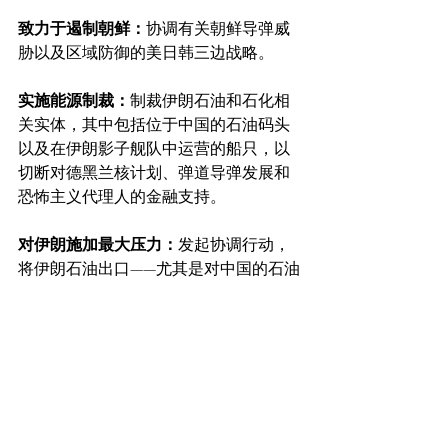
致力于遏制朝鲜：
协调有关朝鲜导弹威
胁以及区域防御的美日韩三边战略。
实施能源制裁：
制裁伊朗石油和石化相
关实体，其中包括位于中国的石油码头
以及在伊朗影子舰队中运营的船只，以
切断对德黑兰核计划、弹道导弹发展和
恐怖主义代理人的金融支持。
对伊朗施加最大压力：
发起协调行动，
将伊朗石油出口——尤其是对中国的石油
出口——降至零。制裁了72个实体、14名
个人和74艘船只，以及另外16个实体，其
中包括两个位于中国的石油码头和13艘船
只，以执行《第二号国家安全总统备忘
录》(NSPM-2)。
防止武器落入敌手：
与合作伙伴和盟友