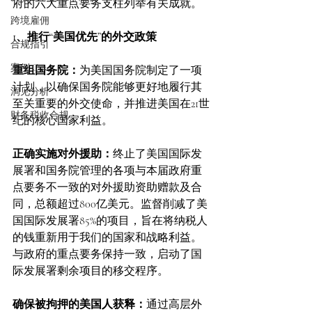
府的六大重点要务支柱列举有关成就。
跨境雇佣
1、推行“美国优先”的外交政策
合规指引
案例 Case
重组国务院：
为美国国务院制定了一项
计划，以确保国务院能够更好地履行其
洞见分析
至关重要的外交使命，并推进美国在21世
财务税收合规
纪的核心国家利益。
正确实施对外援助：
终止了美国国际发
展署和国务院管理的各项与本届政府重
点要务不一致的对外援助资助赠款及合
同，总额超过800亿美元。监督削减了美
国国际发展署85%的项目，旨在将纳税人
的钱重新用于我们的国家和战略利益。
与政府的重点要务保持一致，启动了国
际发展署剩余项目的移交程序。
确保被拘押的美国人获释：
通过高层外