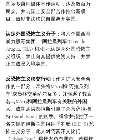
国际多语种媒体宣传活动，达及数百万
民众。并与国土安全部合作推出新项
目，鼓励非法移民自愿离开美国。
认定外国恐怖主义分子：
将六个墨西哥
暴力贩毒集团、“阿拉瓜列车”(Tren de 
Aragua, TdA) 和MS-13认定为外国恐怖主
义组织，禁止向其提供物资支持，并禁
止其成员入境美国。
反恐怖主义移交行动：
作为扩大安全合
作的一部分，牵头将MS-13和“阿拉瓜列
车”成员移交至萨尔瓦多，并驱逐了数百
名与MS-13和阿拉瓜列车有关联的外国
人。成功从洪都拉斯引渡了杀害萨拉•鲁
特 (Sarah Root) 的凶手。缉拿并指控了一
名关键的伊斯兰国组织呼罗珊 (ISIS-K) 恐
怖主义分子，此人对阿富汗艾比门
（Abbey Gate）爆炸案负有罪责，该爆炸