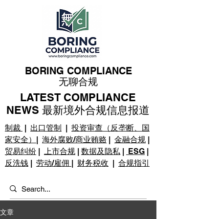
BORING COMPLIANCE
无聊合规
LATEST COMPLIANCE
NEWS 最新境外合规信息报道
制裁
|
出口管制
|
投资审查（反垄断、国
家安全）
|
海外腐败/商业贿赂
|
金融合规
|
贸易纠纷
|
上市合规
|
数据及隐私
|
ESG
|
反洗钱
|
劳动/雇佣
|
财务税收
|
合规指引
文章