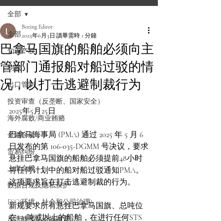
全部
Boring Editor
全部
2025年6月3日
讀畢需時 1 分鐘
巴拿马国旗的船舶必须向主
知识产权
管部门通报船对船过驳的情
制裁
况，以打击逃避制裁行为
出口管制
投资审查（反垄断、国家安全）
2025年5月25日
海外腐败/商业贿赂
巴拿马海事局 (PMA) 通过 2025 年 5 月 6 
金融合规
日发布的第 106-035-DGMM 号决议，要求
贸易纠纷
悬挂巴拿马国旗的船舶必须提前48小时
上市合规
将任何计划中的船对船过驳通知PMA。
这项要求旨在打击逃避制裁的行为。
数据合规及隐私保护
ESG(环境、社会和公司治理)
新规要求所有悬挂巴拿马国旗、总吨位
在150吨或以上的船舶，在进行任何STS
反洗钱和反恐怖融资