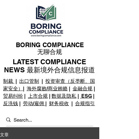
BORING COMPLIANCE
无聊合规
LATEST COMPLIANCE
NEWS 最新境外合规信息报道
制裁
|
出口管制
|
投资审查（反垄断、国
家安全）
|
海外腐败/商业贿赂
|
金融合规
|
贸易纠纷
|
上市合规
|
数据及隐私
|
ESG
|
反洗钱
|
劳动/雇佣
|
财务税收
|
合规指引
文章