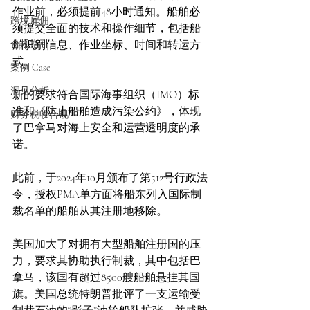
作业前，必须提前48小时通知。船舶必
跨境雇佣
须提交全面的技术和操作细节，包括船
合规指引
舶识别信息、作业坐标、时间和转运方
式。
案例 Case
洞见分析
新的要求符合国际海事组织（IMO）标
准和《防止船舶造成污染公约》，体现
财务税收合规
了巴拿马对海上安全和运营透明度的承
诺。
此前，于2024年10月颁布了第512号行政法
令，授权PMA单方面将船东列入国际制
裁名单的船舶从其注册地移除。
美国加大了对拥有大型船舶注册国的压
力，要求其协助执行制裁，其中包括巴
拿马，该国有超过8500艘船舶悬挂其国
旗。美国总统特朗普批评了一支运输受