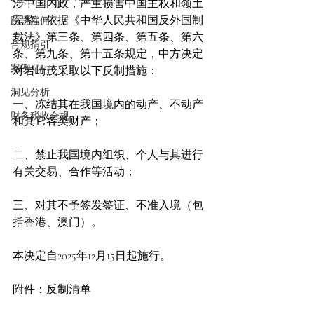
涉中国内政，严重损害中国主权和领土
完整。依据《中华人民共和国反外国制
跨境雇佣
裁法》第三条、第四条、第五条、第六
合规指引
条、第九条、第十五条规定，中方决定
案例 Case
对岩崎茂采取以下反制措施：
洞见分析
一、冻结其在我国境内的动产、不动产
财务税收合规
和其它各类财产；
二、禁止我国境内组织、个人与其进行
有关交易、合作等活动；
三、对其不予签发签证、不准入境（包
括香港、澳门）。
本决定自2025年12月15日起施行。
附件：反制清单