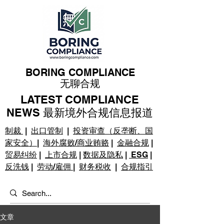
BORING COMPLIANCE
无聊合规
LATEST COMPLIANCE
NEWS 最新境外合规信息报道
制裁
|
出口管制
|
投资审查（反垄断、国
家安全）
|
海外腐败/商业贿赂
|
金融合规
|
贸易纠纷
|
上市合规
|
数据及隐私
|
ESG
|
反洗钱
|
劳动/雇佣
|
财务税收
|
合规指引
文章