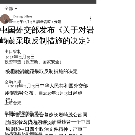
全部
Boring Editor
全部
2025年12月15日
讀畢需時 1 分鐘
中国外交部发布《关于对岩
知识产权
崎茂采取反制措施的决定》
制裁
出口管制
2025年12月15日
投资审查（反垄断、国家安全）
关于对岩崎茂采取反制措施的决定
海外腐败/商业贿赂
金融合规
（2025年12月15日中华人民共和国外交部
贸易纠纷
令第18号公布，自2025年12月15日起施
行）
上市合规
数据合规及隐私保护
日本自卫队前统合幕僚长岩崎茂公然同
“台独”分裂势力勾连，严重违背一个中国
ESG(环境、社会和公司治理)
原则和中日四个政治文件精神，严重干
反洗钱和反恐怖融资