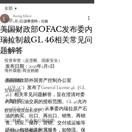
全部
Boring Editor
全部
2月7日
讀畢需時 2 分鐘
美国财政部OFAC发布委内
知识产权
瑞拉制裁GL 46相关常见问
制裁
题解答
出口管制
投资审查（反垄断、国家安全）
发布日期：2026年2月6日
海外腐败/商业贿赂
美国财政部外国资产控制办公室
金融合规
（OFAC）发布了General License 46（GL 
贸易纠纷
46）相关常见问题解答，旨在澄清对委
上市合规
内瑞拉石油交易的授权范围。GL 46允许
established U.S. entity从事委内瑞拉原产石
数据合规及隐私保护
油的购买、出口、再出口、销售、再销
ESG(环境、社会和公司治理)
售、供应、储存、营销、交付或运输等
活动，包括相关附属服务，如物流、保
反洗钱和反恐怖融资