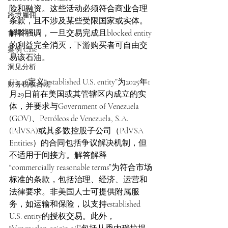
险和融资。这些活动必须符合商业合理
跨境雇佣
条款，且不涉及某些受限国家或实体。
合规指引
解答强调，一旦交易完成且blocked entity
的利益完全消灭，下游购买者可自由交
案例 Case
易该石油。
洞见分析
GL 46定义“established U.S. entity”为2025年1
财务税收合规
月29日前在美国或其管辖区内成立的实
体，并要求与Government of Venezuela 
(GOV)、Petróleos de Venezuela, S.A. 
(PdVSA)或其多数控股子公司（PdVSA 
Entities）的合同包括争议解决机制，但
不适用于间接方。解答解释
“commercially reasonable terms”为符合市场
标准的条款，包括治理、经济、运营和
法律要求。非美国人士可提供附属服
务，如运输和保险，以支持established 
U.S. entity的授权交易。此外，