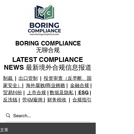
BORING COMPLIANCE
无聊合规
LATEST COMPLIANCE
NEWS 最新境外合规信息报道
制裁
|
出口管制
|
投资审查（反垄断、国
家安全）
|
海外腐败/商业贿赂
|
金融合规
|
贸易纠纷
|
上市合规
|
数据及隐私
|
ESG
|
反洗钱
|
劳动/雇佣
|
财务税收
|
合规指引
文章