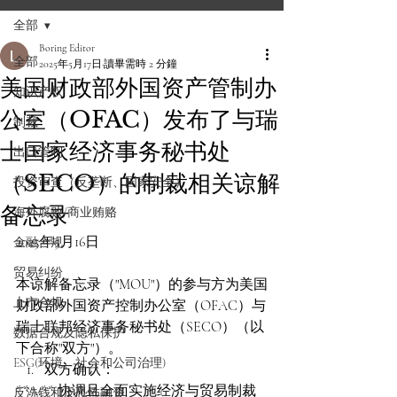
全部
Boring Editor
全部
2025年5月17日
讀畢需時 2 分鐘
美国财政部外国资产管制办
知识产权
公室（OFAC）发布了与瑞
制裁
士国家经济事务秘书处
出口管制
（SECO）的制裁相关谅解
投资审查（反垄断、国家安全）
备忘录
海外腐败/商业贿赂
2025年5月16日
金融合规
贸易纠纷
本谅解备忘录（"MOU"）的参与方为美国
上市合规
财政部外国资产控制办公室（OFAC）与
瑞士联邦经济事务秘书处（SECO）（以
数据合规及隐私保护
下合称"双方"）。  
ESG(环境、社会和公司治理)
双方确认：  
**A.** 协调且全面实施经济与贸易制裁
反洗钱和反恐怖融资