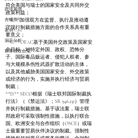
符合美国与瑞士的国家安全及共同外交
跨境雇佣
政策利益；  
合规指引
**B.** 加强双方在监督、执行及推动遵
守现行制裁措施方面的合作关系具有重
案例 Case
要意义；  
洞见分析
**C.** OFAC基于美国外交政策及国家安
全目标，对特定外国、政权、恐怖分
财务税收合规
子、国际毒品贩运者、侵犯人权者、参
与大规模杀伤性武器扩散活动的主体，
以及其他威胁美国国家安全、外交政策
或经济的行为，实施并执行经济与贸易
制裁；  
**D.** SECO根据《瑞士联邦国际制裁执
行法》（《禁运法》；SR 946.231）管理
并执行制裁措施。基于该法案，瑞士联
邦政府可采取强制性措施，以执行联合
国、欧洲安全与合作组织（OSCE）或瑞
士最重要贸易伙伴决议的制裁。强制性