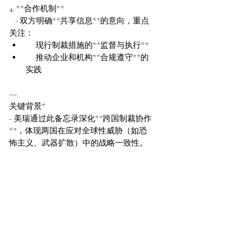
4. **合作机制**  
   - 双方明确**共享信息**的意向，重点
关注：  
     现行制裁措施的**监督与执行**  
     推动企业和机构**合规遵守**的
实践  
---
关键背景*
- 美瑞通过此备忘录深化**跨国制裁协作
**，体现两国在应对全球性威胁（如恐
怖主义、武器扩散）中的战略一致性。  
- 瑞士虽为中立国，但通过法律框架
（Embargo Act）灵活响应国际制裁，平
衡**中立原则**与**多边合作**需求。  
https://ofac.treasury.gov/media/934286/downl