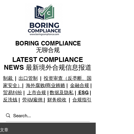
BORING COMPLIANCE
无聊合规
LATEST COMPLIANCE
NEWS 最新境外合规信息报道
制裁
|
出口管制
|
投资审查（反垄断、国
家安全）
|
海外腐败/商业贿赂
|
金融合规
|
贸易纠纷
|
上市合规
|
数据及隐私
|
ESG
|
反洗钱
|
劳动/雇佣
|
财务税收
|
合规指引
文章