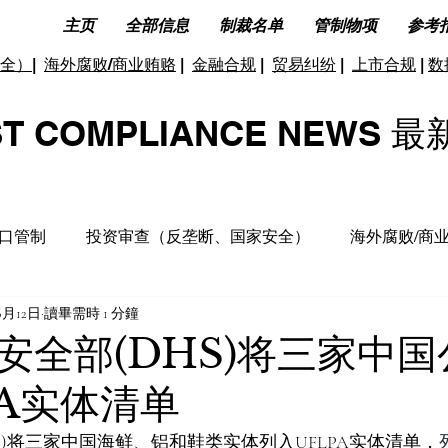
主页
全部信息
制裁名单
管制物项
参考
全）
|
海外腐败/商业贿赂
|
金融合规
|
贸易纠纷
|
上市合规
|
数
ST COMPLIANCE NEW
口管制
投资审查（反垄断、国家安全）
海外腐败/商
6月12日
讀畢需時 1 分鐘
据合规及隐私保护
ESG(环境、社会和公司治理)
反洗
安全部(DHS)将三家中
PA实体清单
洞见分析
财务税收合规
S)将三家中国海鲜、铝和鞋类实体列入UFLPA实体清单，