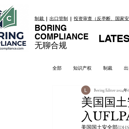
制裁
|
出口管制
|
投资审查（反垄断、国家安
BORING
COMPLIANCE
LATE
无聊合规
全部
知识产权
制裁
出
Boring Editor
2024年
贸易纠纷
上市合规
数
美国国土
入UFL
合规指引
案例 Case
美国国土安全部(DH