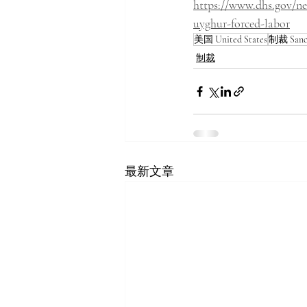
https://www.dhs.gov/ne
uyghur-forced-labor
美国 United States
制裁 Sanc
制裁
最新文章