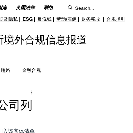
指南
英国法律
联络
据及隐私
|
ESG
|
反洗钱
|
劳动/雇佣
|
财务税收
|
合规指引
S 最新境外合规信息报道
业贿赂
金融合规
钱和反恐怖融资
跨境雇佣
国公司列
列入该实体清单