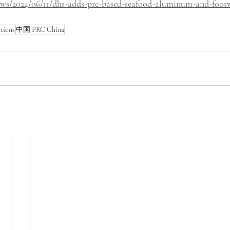
ws/2024/06/11/dhs-adds-prc-based-seafood-aluminum-and-footw
tions
中国 PRC China