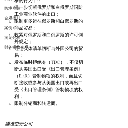
移的行为； 
进一步切断俄罗斯和白俄罗斯国防
跨境雇佣
工业商业软件的出口；  
合规指引
限制更多运往俄罗斯和白俄罗斯的
商品贸易；  
案例 Case
收紧对俄罗斯和白俄罗斯的许可例
洞见分析
外规定； 
财务税收合规
通过实体清单切断与外国公司的贸
易；   
发布临时拒绝令（TDO），不仅切
断从美国出口受《出口管理条例》
（EAR）管制物项的权利，而且切
断接收或参与从美国出口或再出口
受《出口管理条例》管制物项的权
利；  
限制分销商和转运商。 
瞄准空壳公司