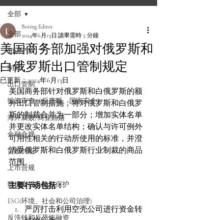
全部
Boring Editor
全部
2024年6月13日
讀畢需時 5 分鐘
美国商务部加强对俄罗斯和
知识产权
白俄罗斯出口管制规定
制裁
已更新：
2024年6月13日
出口管制
美国商务部针对俄罗斯和白俄罗斯的额
投资审查（反垄断、国家安全）
外出口管制措施；将对俄罗斯和白俄罗
斯的制裁合并为一部分；增加实体名单
海外腐败/商业贿赂
并更改实体名单结构；确认与许可例外
金融合规
可用性相关的行动所使用的标准，并澄
清受俄罗斯和白俄罗斯行业制裁的商品
贸易纠纷
范围。
上市合规
数据合规及隐私保护
主要行动包括：
ESG(环境、社会和公司治理)
严厉打击利用空壳公司进行资金转
反洗钱和反恐怖融资