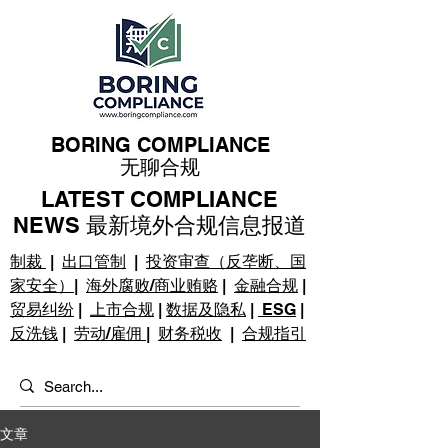
BORING COMPLIANCE
无聊合规
LATEST COMPLIANCE
NEWS 最新境外合规信息报道
制裁
|
出口管制
|
投资审查（反垄断、国
家安全）
|
海外腐败/商业贿赂
|
金融合规
|
贸易纠纷
|
上市合规
|
数据及隐私
|
ESG
|
反洗钱
|
劳动/雇佣
|
财务税收
|
合规指引
文章