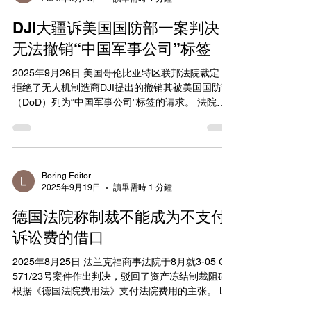
DJI大疆诉美国国防部一案判决，
无法撤销“中国军事公司”标签
2025年9月26日 美国哥伦比亚特区联邦法院裁定，
拒绝了无人机制造商DJI提出的撤销其被美国国防部
（DoD）列为“中国军事公司”标签的请求。 法院认
为，DJI未能证明其被列入清单的决定存在程序性错
误或缺乏事实依据。这一决定对DJI在美国市场的运
营和声誉可能产生深远影响，因...
Boring Editor
2025年9月19日
讀畢需時 1 分鐘
德国法院称制裁不能成为不支付
诉讼费的借口
2025年8月25日 法兰克福商事法院于8月就3-05 O
571/23号案件作出判决，驳回了资产冻结制裁阻碍
根据《德国法院费用法》支付法院费用的主张。 LG
Frankfurt 5. Kammer für Handelssachen 于2025年