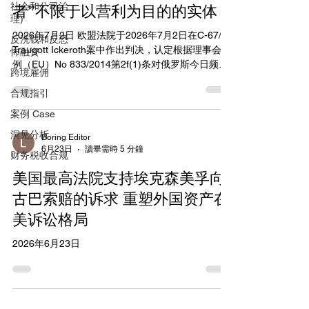
社会和公司治
者”不限于以营利为目的的实体
理)
2026年7月2日 欧盟法院于2026年7月2日在C-67/25
反洗钱和反恐
Traugott Ickeroth案中作出判决，认定根据理事会条
怖融资
例（EU）No 833/2014第2f(1)条对俄罗斯今日频道
跨境雇佣
（Russia Today，简称RT）内容的广播禁令，同样
合规指引
适用于向公众免费开放的网站。法院裁定“运营商”
（operator）概念不限于营利活动，也不取决于广播
案例 Case
的范围或持续时间。该案源于德国萨尔布吕肯地区
洞见分析
法院的初步裁定请求，涉及刑事程序中对俄罗斯媒
Boring Editor
6月23日
讀畢需時 5 分鐘
体内容的传播限制。 判决强调，欧盟对俄罗斯采取
财务税收合规
的限制性措施旨在阻止RT等媒体传播宣传内容，即
美国最高法院支持埃克森美孚向
使是非营利或免费网站也适用禁令。这扩展了禁令
的适用范围，涵盖了各种数字平台和传播形式。法
古巴索赔的诉求 重塑外国资产在
院拒绝了欧洲委员会FAQ中将“运营商”限制为商业或
美诉讼格局
专业活动的解释，认为其不具法律约束力且过于狭
窄。 此裁决强化了欧盟制裁执行力度，有助于打击
2026年6月23日
俄罗斯媒体在欧盟的宣传活动，同时为成员国执法
提供明确指导。专家指出，该判决可能影响其他类
似限制性措施的解释，推动平台加强内容审查以避
免法律风险。 https://eur-lex.europa.eu/le