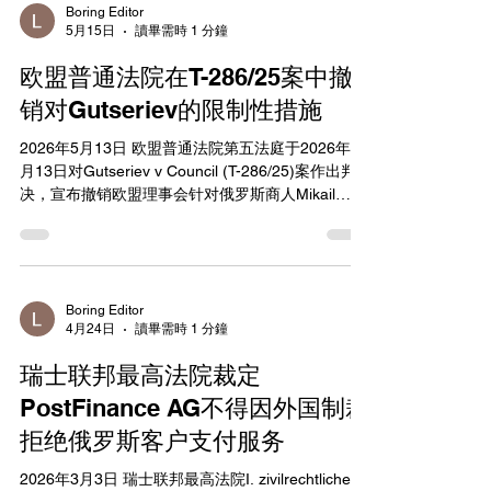
Boring Editor
5月15日
讀畢需時 1 分鐘
欧盟普通法院在T-286/25案中撤
销对Gutseriev的限制性措施
2026年5月13日 欧盟普通法院第五法庭于2026年5
月13日对Gutseriev v Council (T-286/25)案作出判
决，宣布撤销欧盟理事会针对俄罗斯商人Mikail
Safarbekovich Gutseriev维持的限制性措施。该案
涉及针对白俄罗斯局势及白俄罗斯参与俄罗斯对乌
克兰侵略的相关共同外交和安全政策制裁。申请人
Gutseriev于2025年5月2日向法院提起诉讼，挑战理
事会将其列入制裁名单的决定。 此判决延续了此前
Boring Editor
4月24日
讀畢需時 1 分鐘
T-233/24案的结果，该案于2025年10月22日已认定
理事会对Gutseriev支持卢卡申科政权的评估存在不
瑞士联邦最高法院裁定
足。此次T-286/25案中，法院再次审查了理事会重
新采取或维持制裁的依据，认为证据不足以支持限
PostFinance AG不得因外国制裁
制措施的合法性。Gutseriev作为莫斯科的知名俄罗
拒绝俄罗斯客户支付服务
斯商人，此前因涉嫌从白俄罗斯政权获益而被制
裁。 该判决凸显欧盟法院在审查限制性措施时对事
2026年3月3日 瑞士联邦最高法院I. zivilrechtliche