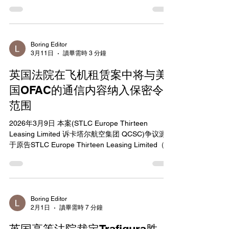
侵乌克兰实施的制裁，暂停向其BC省合作伙伴RN
shadow-fleet-tan
Cardium Oil Inc.支付联合油气项目的利润。该裁决
驳回了RN Cardium Oil Inc.针对Loyal Energy
(Canada) Operating Ltd.提起的违约诉讼，后者自
2022年11月起停止支付对方30%的收益份额。 双方
Boring Editor
3月11日
讀畢需時 3 分鐘
自2020年起开展联合油气井开发项目，RN Cardium
Oil Inc.享有30%净收益，Loyal Energy (Canada)
英国法院在飞机租赁案中将与美
Operating Ltd.作为运营商享有70%利润。Loyal
Energy (Canada) Operating Ltd.表示，因加拿大制
国OFAC的通信内容纳入保密令
裁法规禁止向与俄罗斯政府相关实体有联系的公司
范围
付款，故将RN Cardium Oil Inc.的收益份额持续累
积并单独保管，直至法律允许支付为止。RN
2026年3月9日 本案(STLC Europe Thirteen
Cardium Oil...
Leasing Limited 诉卡塔尔航空集团 QCSC)争议源
于原告STLC Europe Thirteen Leasing Limited（俄
罗斯国有飞机租赁公司子公司，受2022年乌克兰冲
突后西方制裁影响）于2017年至2023年期间向被告
卡塔尔航空集团（Qatar Airways Group QCSC）出
租两架空客A330飞机。2022年乌克兰冲突后，原告
及其母公司受到制裁。制裁实施后，被告将飞机停
Boring Editor
2月1日
讀畢需時 7 分鐘
飞。原告在本案中向被告索赔未付租金、因未妥善
维护飞机而造成的损失以及租赁期满补偿。被告则