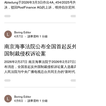
实依据的严格要求，是共同外交和安全政策领域的
Abteilung于2026年3月3日作出4A_454/2025号判
重要判例。Gutseriev的制裁已被正式撤销，理事会
决，驳回PostFinance AG的上诉，维持伯尔尼州商
需遵守法院裁决。 https://infocuria.curia
事法院2025年7月16日裁定，要求该银行继续维持
与俄罗斯国民A的业务关系，并履行
Grundversorgung（基础供应义务），为其提供国
内支付服务，包括每月上限各1.5万瑞士法郎的转账
及Bareinzahlungen（现金缴款）。 A.为俄罗斯公
Boring Editor
4月7日
讀畢需時 1 分鐘
民，自2005年起定居瑞士，持有B类居留许可并与
瑞士妻子育有五子。他是2022年起被SECO制裁的
南京海事法院公布全国首起反外
俄罗斯人B的侄子，因此被美国OFAC列入Specially
Designated National (SDN)名单并受英国金融制
国制裁侵权诉讼案
裁，但在瑞士未受制裁。PostFinance AG于2022年
2026年2月27日 南京海事法院于2026年2月27日发
12月为其开立瑞士法郎账户后不久以制裁风险为由
布消息，全国首起反外国制裁侵权诉讼案入选最高
终止关系，客户随后提起诉讼要求继续服务。 法院
人民法院与中央广播电视总台共同主办的“新时代推
在Erwägungen中指出，PostFinance AG作为依据
动法治进程2025年度十大案件”。该案是我国首例以
Postorganisationsgesetz (POG)剥离的
《中华人民共和国反外国制裁法》为依据提起的反
对外国单边制裁侵权诉讼，法院通过司法实践破除
外国“长臂管辖”，为受制裁影响的中国企业提供了有
效法律救济途径。 本案涉及外国单边制裁下的船舶
Boring Editor
4月6日
讀畢需時 1 分鐘
建造合同纠纷。南京海事法院主审法官沈燕介绍，