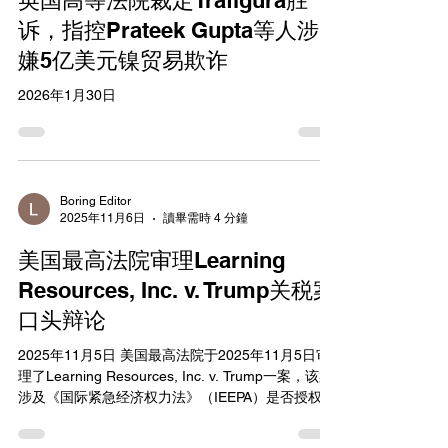
英国高等法院裁定Trafigura胜
反诉原告，要求原告支付飞机停飞期间的额外仓储
费用以及利润损失。 法院处理原告关于其与美国财
诉，指控Prateek Gupta等人涉
政部外国资产控制办公室（OFAC）的通信、申请及
嫌5亿美元镍贸易欺诈
相关材料的保密申请。法院裁定这些OFAC相关资料
（包括制裁许可申请、讨论、OFAC或美国国务院
2026年1月30日
（USSD）的回应及支持文件）属于机密信息
（confidential information），应纳入保密圈令
（confidentiality ring ord
Boring Editor
2025年11月6日
讀畢需時 4 分鐘
美国最高法院审理Learning
Resources, Inc. v. Trump关税案
口头辩论
2025年11月5日 美国最高法院于2025年11月5日审
理了Learning Resources, Inc. v. Trump一案，该案
涉及《国际紧急经济权力法》（IEEPA）是否授权总
统征收关税。请愿人包括Learning Resources, Inc.
等公司和州政府，他们挑战特朗普总统通过行政命