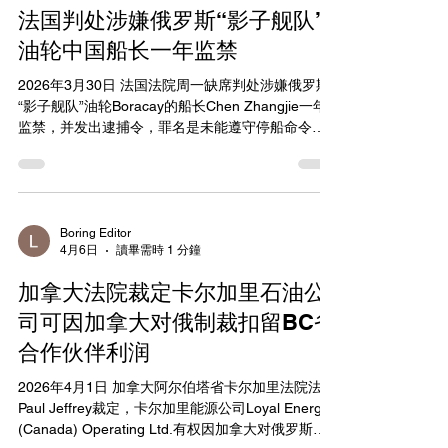
法院依法平等保护中外当事人，采取对船舶建造和
法国判处涉嫌俄罗斯“影子舰队”
企业运营影响最小的扣船措施，并在法定答辩期内
全面审查案情。被告公司主动放弃伦敦仲裁，双方
油轮中国船长一年监禁
申请法院组织调解，最终在39天内就船舶建造款项
2026年3月30日 法国法院周一缺席判处涉嫌俄罗斯
支付、汇率换算、履行方式及相关证书交付等达成
“影子舰队”油轮Boracay的船长Chen Zhangjie一年
一致，实现纠纷实质性化解。 该案裁判彰显了中国
监禁，并发出逮捕令，罪名是未能遵守停船命令。
维护多边贸易体系的坚定立场，同时为构建公平合
39岁的中国人Chen Zhangjie面临15万欧元罚款。
理的国际经济秩序贡献司法智慧。 法官强调，此案
该油轮去年9月被法国海军登船检查后释放，俄罗斯
充实了反外国制裁法律“工具箱”，避免了可能引发的
总统Vladimir Putin当时谴责此举为“海盗行为”。
复杂国际司法冲突，切实维护了国际国内供应链产
Boracay号油轮声称悬挂贝宁国旗，被认为参与违反
业链的稳定性和可预期性，为全球公正高效化解类
西方因俄罗斯入侵乌克兰而实施的制裁，运输俄罗
似纠纷提供了中国法治方案。...
Boring Editor
4月6日
讀畢需時 1 分鐘
斯石油。登船时船上有两名俄罗斯私人保安公司雇
员，他们负责代表俄罗斯利益并收集情报。法国法
加拿大法院裁定卡尔加里石油公
院认为船长违反了停船指令。 Boracay号还与去年
丹麦上空的神秘无人机飞行事件有关，这是欧洲多
司可因加拿大对俄制裁扣留BC省
国指责俄罗斯的一系列无人机目击事件之一，但尚
合作伙伴利润
未确立正式联系。欧盟目前已将598艘涉嫌属于“影
子舰队”的船只列入禁止进入欧洲港口和海事服务的
2026年4月1日 加拿大阿尔伯塔省卡尔加里法院法官
名单。
Paul Jeffrey裁定，卡尔加里能源公司Loyal Energy
https://www.france24.com/en/europe/20260330-
(Canada) Operating Ltd.有权因加拿大对俄罗斯入
france-hands-captain-of-suspected-russian-