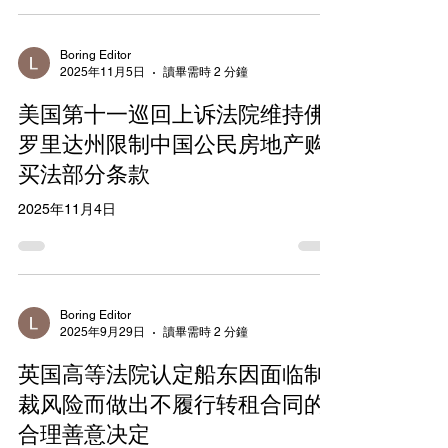
令14257对进口商品征收关税，认为这超出法律授权
并违反宪法。 申请人辩称，IEEPA的“regulate ...
importation”条款不包括关税，因为该法列举的动词
Boring Editor
2025年11月5日
讀畢需時 2 分鐘
如调查、冻结、禁止等针对外国财产和交易，而非
产生收入的关税。历史上，国会在238年的关税授权
美国第十一巡回上诉法院维持佛
中始终使用明确术语如“impose duties”或“tariff”，且
IEEPA旨在限制前身贸易与战争敌对法（TWEA）的
罗里达州限制中国公民房地产购
总统权力，避免滥用。 答辩人代表联邦政府，认为
买法部分条款
IEEPA的“regulate”广泛涵盖关税作为传统进口管制
工具，与配额或许可证类似，可用于应对贸易赤
2025年11月4日
字、芬太尼危机和国家安全威胁。他们引用历史先
例，如尼克松总统的1971年关税，并强调关税是监
管性措施而非纯税收，增强总统
Boring Editor
2025年9月29日
讀畢需時 2 分鐘
英国高等法院认定船东因面临制
裁风险而做出不履行转租合同的
合理善意决定