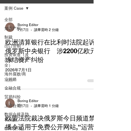
案例 Case
全部
Boring Editor
知识产权
7月7日
讀畢需時 2 分鐘
制裁
欧洲清算银行在比利时法院起诉
出口管制
俄罗斯中央银行 涉2200亿欧元
投资审查（反
冻结资产纠纷
垄断、国家安
全）
2026年7月1日
海外腐败/商
业贿赂
金融合规
贸易纠纷
Boring Editor
上市合规
7月7日
讀畢需時 1 分鐘
数据合规及隐
欧盟法院裁决俄罗斯今日频道禁
私保护
播令适用于免费公开网站,“运营
ESG(环境、