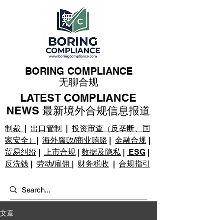
BORING COMPLIANCE
无聊合规
LATEST COMPLIANCE
NEWS 最新境外合规信息报道
制裁
|
出口管制
|
投资审查（反垄断、国
家安全）
|
海外腐败/商业贿赂
|
金融合规
|
贸易纠纷
|
上市合规
|
数据及隐私
|
ESG
|
反洗钱
|
劳动/雇佣
|
财务税收
|
合规指引
文章