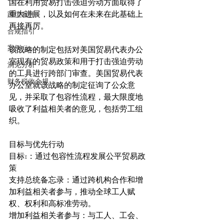
国在利用贸易打击强迫劳动方面取得了
重大进展，以及如何在未来在此基础上
跨境雇佣
再接再厉。
合规指引
案例 Case
该战略的制定包括对美国贸易代表办公
室现有的贸易政策和用于打击强迫劳动
洞见分析
的工具进行跨部门审查。美国贸易代表
财务税收合规
办公室就该战略的制定征询了公众意
见，并采取了包容性流程，最大限度地
吸收了利益相关者的意见，包括劳工组
织。
目标与优先行动
目标1：通过包容性流程发展公平贸易政
策
支持总统备忘录：通过跨机构合作和增
加利益相关者参与，推动全球工人赋
权、权利和高标准劳动。
增加利益相关者参与：与工人、工会、