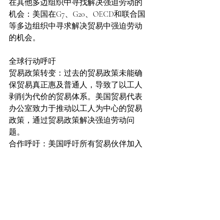
在其他多边组织中寻找解决强迫劳动的
机会：美国在G7、G20、OECD和联合国
等多边组织中寻求解决贸易中强迫劳动
的机会。
全球行动呼吁
贸易政策转变：过去的贸易政策未能确
保贸易真正惠及普通人，导致了以工人
剥削为代价的贸易体系。美国贸易代表
办公室致力于推动以工人为中心的贸易
政策，通过贸易政策解决强迫劳动问
题。
合作呼吁：美国呼吁所有贸易伙伴加入
这一行动，共同提高标准、执行劳动法
律、维护协议、增强合作和公平竞争，
打击这种不可接受的剥削形式。
https://ustr.gov/sites/default/files/U.S.%20Gove
rnment%20Trade%20Strategy%20to%20Comba