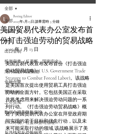
全部
Boring Editor
全部
2025年1月15日
讀畢需時 3 分鐘
美国贸易代表办公室发布首
知识产权
份打击强迫劳动的贸易战略
制裁
2025 年 1 月 13 日
出口管制
投资审查（反垄断、国家安全）
美国贸易代表宣布发布首份《打击强迫
劳动贸易战略》( U.S. Government Trade 
海外腐败/商业贿赂
Strategy to Combat Forced Labor)。该战略
金融合规
是美国首次提出使用贸易工具打击强迫
贸易纠纷
劳动的全面方针。它包括美国正在采取
并将考虑用来解决强迫劳动问题的一系
上市合规
列行动。《打击强迫劳动贸易战略》概
数据合规及隐私保护
述了美国贸易代表办公室在拜登政府期
间实现的若干目标和优先行动，以及未
ESG(环境、社会和公司治理)
来可能采取行动的领域,该战略展示了美
反洗钱和反恐怖融资