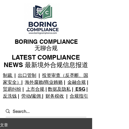
BORING COMPLIANCE
无聊合规
LATEST COMPLIANCE
NEWS 最新境外合规信息报道
制裁
|
出口管制
|
投资审查（反垄断、国
家安全）
|
海外腐败/商业贿赂
|
金融合规
|
贸易纠纷
|
上市合规
|
数据及隐私
|
ESG
|
反洗钱
|
劳动/雇佣
|
财务税收
|
合规指引
文章