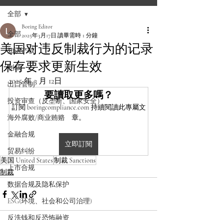
全部
Boring Editor
全部
2025年3月17日
讀畢需時 1 分鐘
美国对违反制裁行为的记录
知识产权
保存要求更新生效
制裁
2025 年 3 月 12日
出口管制
要讀取更多嗎？
投资审查（反垄断、国家安全）
訂閱 boringcompliance.com 持續閱讀此專屬文
海外腐败/商业贿赂
章。
金融合规
立即訂閱
贸易纠纷
美国 United States
制裁 Sanctions
上市合规
制裁
数据合规及隐私保护
ESG(环境、社会和公司治理)
反洗钱和反恐怖融资