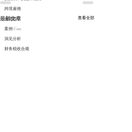
跨境雇佣
最新文章
查看全部
合规指引
案例 Case
洞见分析
财务税收合规
中华人民共和国商务部令
中华人民共和国
二〇二六年第3号 关于对
二〇二六年第2号
BORING