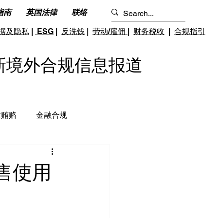
指南
英国法律
联络
据及隐私
|
ESG
|
反洗钱
|
劳动/雇佣
|
财务税收
|
合规指引
S 最新境外合规信息报道
业贿赂
金融合规
钱和反恐怖融资
跨境雇佣
售使用