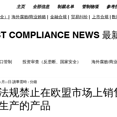
主页
全部信息
制裁名单
管制物项
参考
全）
|
海外腐败/商业贿赂
|
金融合规
|
贸易纠纷
|
上市合规
|
数
ST COMPLIANCE NEW
口管制
投资审查（反垄断、国家安全）
海外腐败/商
11月21日
讀畢需時 1 分鐘
据合规及隐私保护
ESG(环境、社会和公司治理)
反洗
法规禁止在欧盟市场上销
生产的产品
洞见分析
财务税收合规