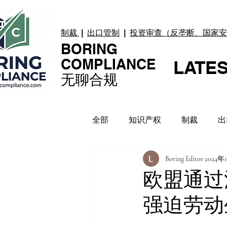
制裁
|
出口管制
|
投资审查（反垄断、国家安
BORING
COMPLIANCE
LATE
无聊合规
全部
知识产权
制裁
出
Boring Editor
2024年
贸易纠纷
上市合规
数
欧盟通过
强迫劳动
合规指引
案例 Case