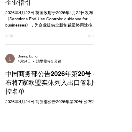
及中国境内从事先进半导体制造的设施，并立即与
企业指引
盟国供应商国家开展外交协调，推动实施统一的国
2026年4月22日 英国政府于2026年4月22日发布
家层面出口限制和许可拒绝政策。委员会主席Brian
《Sanctions End-Use Controls: guidance for
Mast表示：“This bill would address one of the
businesses》，为企业提供全新制裁最终用途控制
gravest issues we face today, by limiting China
（SEUC）合规指引。该指引基于Sanctions and
Anti-Money Laundering Act 2018（SAMLA），针
对出口至非制裁第三方国家但存在货物或相关技术
最终转运至制裁目的地风险的情形，新增许可要
求，以防止通过间接途径规避制裁。该控制补充现
Boring Editor
4月24日
讀畢需時 2 分鐘
有“making available”禁令，适用于未列入英国战略
出口控制清单的普通货物与技术。 指引明确SEUC
中国商务部公告2026年第20号 公
仅在出口商收到Department for Business and
Trade（DBT）或HM Revenue &
布将7家欧盟实体列入出口管制管
Customs（HMRC）书面通知（informing notice）
控名单
后触发，通知将指明具体 shipment 或交易的高转运
风险。一旦收到通知，未经许可即出口构成刑事犯
2026年4月24日 商务部公告2026年第20号 公布将7
罪，企业必须立即停止相关交易。指引适用于
家欧盟实体列入出口管制管控名单 【发布单位】安
Belarus、DPRK、Iran、Libya、Myanm
全与管制局 【发布文号】商务部公告2026年第20号
【发文日期】2026年04月24日 为维护国家安全和利
益，履行防扩散等国际义务，根据《中华人民共和