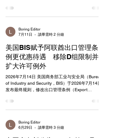
2026年07月24日 根据《中华人民共和国出口管制
法》和《中华人民共和国两用物项出口管制条例》
等法律法规有关规定，为维护国家安全和利益，履
行防扩散等国际义务，决定将拉法特集团等14家欧
盟实体列入出口管制管控名单（见附件），并采取
Boring Editor
7月11日
讀畢需時 2 分鐘
以下措施： 一、禁止出口经营者向上述14家实体出
口两用物项，禁止境外组织和个人将原产于中华人
美国BIS赋予阿联酋出口管理条
民共和国的两用物项转移或提供给上述14家实体；
正在开展的相关活动应当立即停止。 二、特殊情况
例更优惠待遇 移除D组限制并
下确需出口的，出口经营者应当向商务部提出申
扩大许可例外
请。 本公告自公布之日起正式实施。 附件：出口管
制管控名单（2026年7月24日） 商务部 2026年7月
2026年7月14日 美国商务部工业与安全局（Bureau
24日 附件 出口管制管控名单 （2026年7月24日）
of Industry and Security，BIS）于2026年7月14日
1.拉法特集团（Lafert S.p.A.） 地址：Via J.F.
发布最终规则，修改出口管理条例（Export
Kennedy 43, San Donà di Piave, Venice, Italy 邮
Administration Regulations，EAR），赋予阿拉伯
编：3002
联合酋长国（United Arab Emirates，UAE）更优惠
待遇。该规则将UAE从Country Groups D:3（化学
与生物武器）和D:4（导弹技术）中移除，并将其加
入Country Group A:5，从而允许更多许可例外，特
Boring Editor
6月29日
讀畢需時 3 分鐘
别是战略贸易授权（Strategic Trade
Authorization，STA）。此举适用于UAE政府及经批