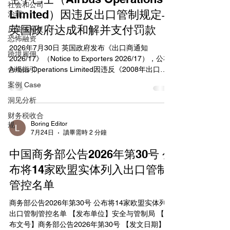
华人民共和国两用物项出口管制清单》的无人机及
社会和公司
其关键零部件、相关技术对美国出口，逐案从严审
Limited）因违反出口管制规定与
治理)
核，不适用许可便利措施。 本公告自公布之日起正
英国政府达成和解并支付罚款
反洗钱和反
式实施。 商 务 部 2026年8月5日
恐怖融资
https://www.mofcom.gov.cn/zwgk/zcfb/art/2026/art
2026年7月30日 英国政府发布《出口商通知
跨境雇佣
_74835ca289b5463f9c36cb983b689dba.html
2026/17》（Notice to Exporters 2026/17），公布
合规指引
Airbus Operations Limited因违反《2008年出口管
制令》（The Export Control Order 2008）相关规
案例 Case
定，向英国税务海关总署（HM Revenue and
洞见分析
Customs，HMRC）支付总计6,409,388英镑的复合
和解金（compound settlement）。 该公司在2022
财务税收合
年11月之前的一段持续时间内，多次违反开放一般
Boring Editor
规
7月24日
讀畢需時 2 分鐘
出口许可证（Open General Export Licences，
OGELs）及一份标准个别出口许可证（Standard
中国商务部公告2026年第30号 公
Individual Export Licence，SIEL）的条件，包括未
能准确保存受控技术转让记录、未按规定保存登记
布将14家欧盟实体列入出口管制
册等，构成《2008年出口管制令》第38(1)(a)和(b)
管控名单
条项下的违法行为。 此案由Airbus Operations
Limited主动披露后启动调查，该公司全程配合
商务部公告2026年第30号 公布将14家欧盟实体列入
HMRC调查并采取了相应补救措施。该案例
出口管制管控名单 【发布单位】安全与管制局 【发
布文号】商务部公告2026年第30号 【发文日期】