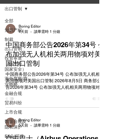
出口管制
全部
Boring Editor
知识产权
4天前
讀畢需時 1 分鐘
制裁
中国商务部公告2026年第34号 公
出口管制
布加强无人机相关两用物项对美
投资审查
国出口管制
（反垄断、
国家安全）
中国商务部公告2026年第34号 公布加强无人机相关
海外腐败/商
两用物项对美国出口管制 2026年8月5日 商务部公
业贿赂
告2026年第34号 公布加强无人机相关两用物项对美
金融合规
国出口管制 【发布单位】安全与管制局 【发布文
号】商务部公告2026年第34号 【发文日期】2026
贸易纠纷
年08月05日 根据《中华人民共和国出口管制法》和
上市合规
《中华人民共和国两用物项出口管制条例》等法律
法规有关规定，为维护国家安全和利益、履行防扩
Boring Editor
数据合规及
5天前
讀畢需時 1 分鐘
散等国际义务，决定加强无人机相关两用物项对美
隐私保护
国出口管制。现将有关事项公告如下： 对列入《中
ESG(环境、
空中巴士（Airbus Operations