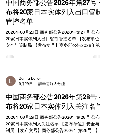
中国商务部公告2026年第27号 公
准的商业实体（如G42和Core42），可无许可出
口、再出口或境内转移军事物品、某些商业卫星和
布将20家日本实体列入出口管制
航天器，以及双重用途物品，用于石油和天然气生
管控名单
产、海水淡化及民用核电等领域。BIS预计此规则每
年可减少约50份许可申请，节省约950美元成本。
2026年06月29日 商务部公告2026年第27号 公布将
规则进一步允许UAE政府及经批准实体无许可获取
20家日本实体列入出口管制管控名单 【发布单位】
先进计算物品（包括ECCNs 3A090.a和4A090.a等
安全与管制局 【发布文号】商务部公告2026年第27
号 【发文日期】2026年06月29日 根据《中华人民
共和国出口管制法》和《中华人民共和国两用物项
出口管制条例》等法律法规有关规定，为维护国家
安全和利益，履行防扩散等国际义务，决定将防卫
研究所等参与提升日本军事实力的20家日本实体列
Boring Editor
6月29日
讀畢需時 3 分鐘
入出口管制管控名单（见附件），并采取以下措
施： 一、禁止出口经营者向上述20家实体出口两用
中国商务部公告2026年第28号 公
物项，禁止境外组织和个人将原产于中华人民共和
国的两用物项转移或提供给上述20家实体；正在开
布将20家日本实体列入关注名单
展的相关活动应当立即停止。 二、特殊情况下确需
2026年06月29日 商务部公告2026年第28号 公布将
出口的，出口经营者应当向商务部提出申请。 本公
20家日本实体列入关注名单 【发布单位】安全与管
告自公布之日起正式实施。 附件：出口管制管控名
制局 【发布文号】商务部公告2026年第28号 【发
单（2026年6月29日） 商务部 2026年6月29日 附件
文日期】2026年06月29日 根据《中华人民共和国出
出口管制管控名单 （2026年6月29日） 1. 防卫研究