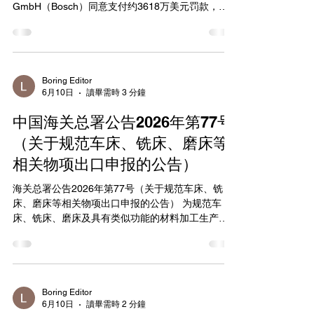
控名单 （2026年6月22日） 1. 艾维奥克斯公司
GmbH（Bosch）同意支付约3618万美元罚款，以
（Aveox, Inc.） 地 址：2265A Ward Ave., Simi
解决其违反《出口管理条例》（EAR）的行为。此
Valley, CA, USA 邮 编：93
次制裁针对Bosch向华为技术有限公司（Huawei）
及其关联公司出口受管制物品的行为。 根据协议，
Bosch在2020年9月16日至2024年9月26日期间，从
境外向华为出口了价值约7237万美元的微机电系统
Boring Editor
6月10日
讀畢需時 3 分鐘
（MEMS）传感器产品和汽车软件，未获得BIS所需
的许可。这些物品根据《外国直接产品规则》
中国海关总署公告2026年第77号
（Foreign Direct Product Rule）受EAR管辖，广泛
应用于智能手机、可穿戴设备和汽车等领域。
（关于规范车床、铣床、磨床等
Bosch主动提交了自愿自我披露（Voluntary Self-
相关物项出口申报的公告）
Disclosure）并配合调查。此外，Bosch还与美国司
法部达成协议，退还部分利润（实际支付约360万美
海关总署公告2026年第77号（关于规范车床、铣
元），BIS相应暂停部分罚款作为抵免。BIS助理部
床、磨床等相关物项出口申报的公告） 为规范车
长David Peters表示，此案警示企业需加强合规警
床、铣床、磨床及具有类似功能的材料加工生产设
惕。完整和解协议及指控信可在BIS官网查阅。...
备的出口申报，根据《中华人民共和国出口管制
法》《中华人民共和国海关法》等相关规定，现将
有关申报要求公告如下： 一、货物范围 车
床、铣床、磨床及具有类似功能的材料加工生产设
备。 二、填报要求 出口经营者应当依法如
Boring Editor
6月10日
讀畢需時 2 分鐘
实向海关申报，并对申报信息的真实性、完整性、