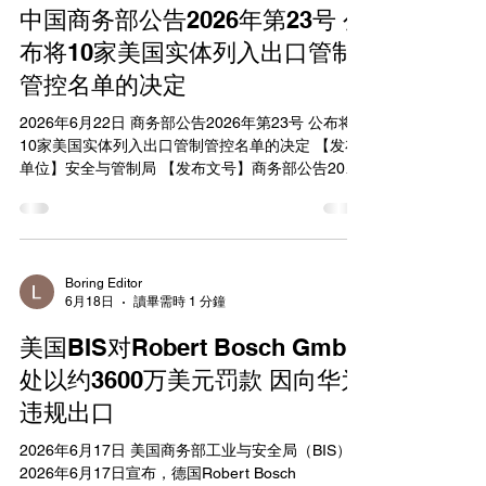
为，包括： （一）未经许可擅自出口战略矿产两用
中国商务部公告2026年第23号 公
物项； （二）超出出口许可证件载明的范围、条件
和有效期出口战略矿产两用物项； （三）出口禁止
布将10家美国实体列入出口管制
出口的战略矿产两用物项； （四）以改造、拆分为
管控名单的决定
部件或者组件等方式规避许可出口战略矿产相关两
用物项； （五）通过绕道第三国（地区）规避战略
2026年6月22日 商务部公告2026年第23号 公布将
矿产两用物项出口管制有关规定； （六）通过贸易
10家美国实体列入出口管制管控名单的决定 【发布
性出口及知识产权许可、投资、交流、赠送、展
单位】安全与管制局 【发布文号】商务部公告2026
览、展示、检测、测试、援助、传授、联合研发、
年第23号 【发文日期】2026年06月22日 根据《中
受雇或雇佣、咨询等方式非法对外转移受管制的战
华人民共和国出口管制法》和《中华人民共和国两
略矿产相关技术； （七）明知出口经营者从事战略
用物项出口管制条例》等法律法规有关规定，为维
矿产两用物项出口违法行为仍为其提供代理、货
护国家安全和利益，履行防扩散等国际义务，决定
运、
将艾维奥克斯公司等10家美国实体列入出口管制管
Boring Editor
6月18日
讀畢需時 1 分鐘
控名单（见附件），并采取以下措施： 一、禁止出
口经营者对上述10家实体出口两用物项，禁止任何
美国BIS对Robert Bosch GmbH
国家和地区的组织和个人将原产于中国的两用物项
转移或提供给上述实体；正在开展的相关出口活动
处以约3600万美元罚款 因向华为
应当立即停止。 二、特殊情况下确需出口的，出口
违规出口
经营者应当向商务部提出申请。 本公告自公布之日
起正式实施。 附件：出口管制管控名单（2026年6
2026年6月17日 美国商务部工业与安全局（BIS）于
月22日） 商务部 2026年6月22日 附件 出口管制管
2026年6月17日宣布，德国Robert Bosch