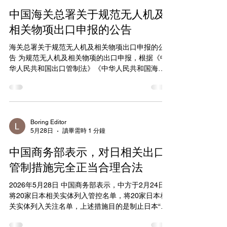
规范性负责，在按照《中华人民共和国海关进出口
中国海关总署关于规范无人机及
货物报关单填制规范》的基础上，对本公告所涉货
物还应按以下要求填报： （一）加强出口物项
相关物项出口申报的公告
识别。属于出口管制物项的，应在《中华人民共和
海关总署关于规范无人机及相关物项出口申报的公
国海关出口货物报关单》（以下简称报关单）“备注”
告 为规范无人机及相关物项的出口申报，根据《中
栏中注明“属于出口管制物项”并列明对应的两用物项
华人民共和国出口管制法》《中华人民共和国海关
出口管制编码。不属于管制物项，但特性等指标接
法》等相关规定，现将有关申报要求公告如下：
近的；或用途不符合管制要求，但特性等指标符合
一、货物范围 本公告所称无人机及相关物
的，应在报关单、《中华人民共和国出境C类快件报
项，是指无人驾驶航空器、无人驾驶飞艇及相关设
关单》（以下简称C类快件报关单）、《中华人民共
备和部件、民用反无人驾驶航空器系统等。
和国海关跨境电子商务零售出口申报清单》（以下
二、填报要求 出口经营者应当依法如实向海关
简称跨境电商申报清单）“备注”栏中注明“不属于出
Boring Editor
5月28日
讀畢需時 1 分鐘
申报，并对申报信息的真实性、完整性、规范性负
口管制物
责，在按照《中华人民共和国海关进出口货物报关
中国商务部表示，对日相关出口
单填制规范》填报的基础上，对本公告所涉货物还
应按以下要求填报： （一）加强出口物项识
管制措施完全正当合理合法
别。属于出口管制物项的，应在《中华人民共和国
2026年5月28日 中国商务部表示，中方于2月24日
海关出口货物报关单》（以下简称《报关单》）“备
将20家日本相关实体列入管控名单，将20家日本相
注”栏中注明“属于出口管制物项”并列明对应的两用
关实体列入关注名单，上述措施目的是制止日本“再
物项出口管制编码。不属于管制物项，但特性等指
军事化”和拥核企图，完全正当、合理、合法。中国
标接近的；或用途不符合管制要求，但特性等指标