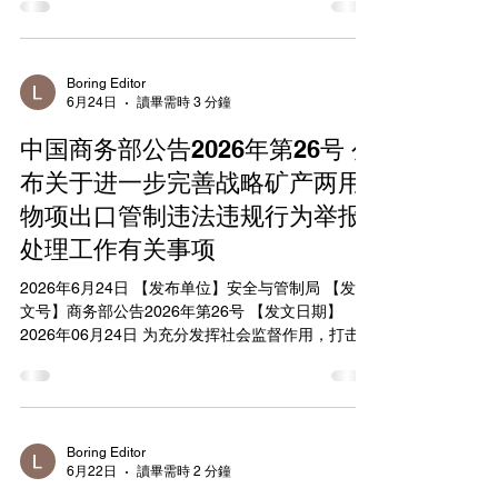
口管制法》和《中华人民共和国两用物项出口管制
所（National Institute for Defense Studies） 地
条例》等法律法规有关规定，决定将三井E&S株式
址：日本东京都新宿区市谷本村町
会社等无法核实两用物项最终用户、最终用途的20
家日本实体列入关注名单（见附件）。 出口经营者
Boring Editor
6月24日
讀畢需時 3 分鐘
向上述实体出口两用物项，不得申请通用许可或者
以登记填报信息方式获得出口凭证；申请单项许可
中国商务部公告2026年第26号 公
时，应当提交对列入关注名单实体的风险评估报
告，并提供不将两用物项用于一切有助于提升日本
布关于进一步完善战略矿产两用
军事实力用途的书面承诺。许可审查期限不受《中
物项出口管制违法违规行为举报
华人民共和国两用物项出口管制条例》第十七条第
处理工作有关事项
一款规定期限的限制。 商务部将对关注名单中实体
的两用物项出口实施更严格的最终用户和最终用途
2026年6月24日 【发布单位】安全与管制局 【发布
审查，涉日本军事用户、军事用途，以及一切有助
文号】商务部公告2026年第26号 【发文日期】
于提升日本军事实力的其他最终用户用途出口不予
2026年06月24日 为充分发挥社会监督作用，打击战
批准。 列入关注名单的实体根据《中华人民共和国
略矿产两用物项出口管制违法违规行为，根据《中
两用物项出口管制条例》第二十六条规定，履行配
华人民共和国出口管制法》《中华人民共和国对外
合核查义务的，可申请移出关注名单。
贸易法》等法律法规，商务部决定进一步完善战略
矿产两用物项出口管制违法违规行为举报处理工
作。现公告如下： 一、任何组织和个人有权举报涉
Boring Editor
6月22日
讀畢需時 2 分鐘
嫌违反相关法律法规出口战略矿产两用物项的行