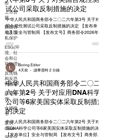
纷
Kowloon, Hong Kong, China；公司编号
试公司采取反制措施的决定
2858512）； GLEAMING HK TRADING
上市合
LIMITED（地址：Unit 33A, 3/F, The K-Star,
规
中华人民共和国商务部令二〇二六年第3号 关于对美
Manning Industrial Center, 1
国合规性测试公司采取反制措施的决定 【发布单
数据合
规及隐
位】安全与管制局 【发布文号】商务部令2026年第
私保护
3号 【发文日期】2026年08月05日 中华人民共和国
商务部令 二〇二六年 第3号 经国家反外国制裁工作
ESG(环
协调机制批准，现公布《关于对美国合规性测试公
境、社
会和公
司采取反制措施的决定》，自2026年8月5日起施
司治理)
行。 部长 王文涛 2026年8月5日 关于对美国合规性
Boring Editor
4天前
讀畢需時 2 分鐘
测试公司采取反制措施的决定 近期，美国联邦通信
反洗钱
委员会（FCC）密集出台涉华消极措施，严重侵犯
和反恐
中华人民共和国商务部令二〇二
怖融资
中方企业正当合法权益。美国合规性测试公司协
助、支持美国联邦通信委员会采取措施，危害我国
六年第2号 关于对应用DNA科学
跨境雇
主权、安全、发展利益。 依据《中华人民共和国反
佣
公司等6家美国实体采取反制措施
外国制裁法》第三条、第四条、第六条、第九条、
合规指
的决定
第十条、第十五条，《实施〈中华人民共和国反外
引
国制裁法〉的规定》第三条、第五条、第八条、第
中华人民共和国商务部令二〇二六年第2号 关于对应
案例
十条规定，中方决定将美国合规性测试公司
用DNA科学公司等6家美国实体采取反制措施的决定
Case
（Compliance Testing LLC）列入反制清单，并采
【发布单位】安全与管制局 【发布文号】商务部令
取以下反制措施：禁止我国境内的组织、个人与其
洞见分