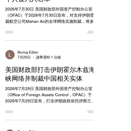
2026年7月30日 美国财政部外国资产控制办公室
（OFAC）于2026年7月30日宣布，对支持伊朗受制
裁航空公司Mahan Air的全球网络实施制裁，将多名
个人和实体列入特别指定国民名单（SDN List）。
此次行动依据经修订的第13224号行政命令（E.O.
13224），针对为Mahan Air提供销售代理、物流和
旅行服务的网络，旨在切断伊斯兰革命卫队
（IRGC）及其圣城旅的支持渠道，并加强美国对伊
Boring Editor
7月29日
讀畢需時 1 分鐘
朗政权的经济压力。 在中国相关指定中，OFAC将
中国公民Tang Xin（又名Tang Mike，身份证号
美国财政部打击伊朗霍尔木兹海
110105196912164113）列入名单。Tang Xin是上
海翼上国际货运有限公司（Shanghai Wings
峡网络并制裁中国相关实体
International Logistics Co，中文名：上海翼上国际
2026年7月29日 美国财政部外国资产控制办公室
货运有限公司）的董事总经理，并担任上海马汉国
（Office of Foreign Assets Control，OFAC）于
际旅行社有限公司（Shanghai Elite International
2026年7月29日宣布，打击伊朗政权依托伊斯兰革
Travel Co Ltd，中文名：上海马汉国际旅行社有限
命卫队（IRGC）在霍尔木兹海峡实施的网络，并制
公司）的执行董事兼50%所有者。两家中国公司均
裁相关保险机构、航运公司及船只。此次行动依据
被指定为Mahan...
第13902号行政令，针对伊朗石油和石化行业，旨在
切断伊朗通过强制船舶购买“保险”获取收入的渠道，