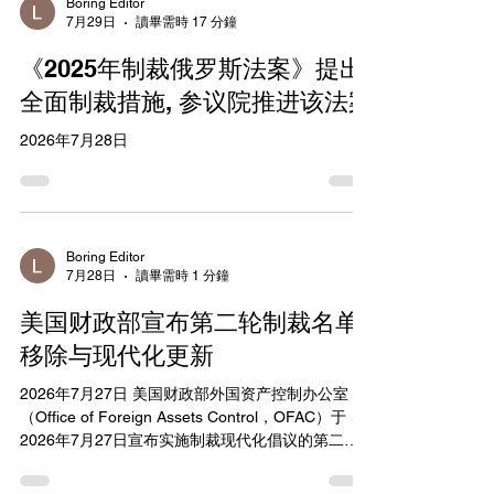
同时持续打击伊朗影子船队。 OFAC新制裁两家核
Boring Editor
7月29日
讀畢需時 17 分鐘
心伊朗实体：Persian Gulf Marine Insurance
Company（PGMIC，波斯湾海上保险公司）和
《2025年制裁俄罗斯法案》提出
HormuzSafe Marine Services Authority（Hormuz
Safe，霍尔木兹安全海事服务管理局）。前者由伊
全面制裁措施, 参议院推进该法案
朗中央保险公司设立，负责经纪和签发经IRGC支持
2026年7月28日
的Persian Gulf Strait Authority（PGSA）批准的保
险政策；后者为伊朗数字保险平台，接受比特币等
数字资产支付，由此前已受制裁的Babak Morteza
Zanjani推广，为IRGC创造收入。...
Boring Editor
7月28日
讀畢需時 1 分鐘
美国财政部宣布第二轮制裁名单
移除与现代化更新
2026年7月27日 美国财政部外国资产控制办公室
（Office of Foreign Assets Control，OFAC）于
2026年7月27日宣布实施制裁现代化倡议的第二轮
重大行动，从《特别指定国民和被封锁人员名单》
（Specially Designated Nationals and Blocked