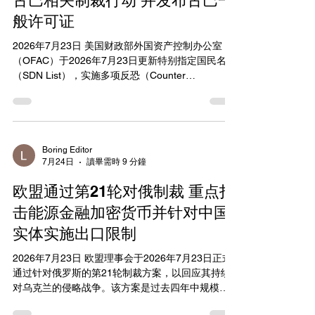
古巴相关制裁行动 并发布古巴一
使用任何资金开展与清单实体合作的基础研究，包
般许可证
括拨款、合同或其他援助，并禁止使用清单实体设
备或与其员工合作。 清单覆盖中国、俄罗斯和伊朗
2026年7月23日 美国财政部外国资产控制办公室
的学术与研究机构。中国方面包括大量军事相关院
（OFAC）于2026年7月23日更新特别指定国民名单
校与重点实验室，如Academy of
（SDN List），实施多项反恐（Counter
Terrorism）、反毒品（Counter Narcotics）和古巴
相关指定，同时移除一项白俄罗斯相关指定，并发
布三份古巴相关一般许可证。此次行动针对与哈马
斯（HAMAS）有关联的个人、伊拉克相关贸易实
体，以及与墨西哥哈利斯科新一代卡特尔（Cartel
Boring Editor
7月24日
讀畢需時 9 分鐘
de Jalisco Nueva Generacion，CJNG）有关联的
多名个人和实体。 在反恐指定中，OFAC将多名个
欧盟通过第21轮对俄制裁 重点打
人列入SDN名单，包括与HAMAS有关的Khaldun
Khamis Zakaria Aldun，以及与EL-KAHIRA FOR
击能源金融加密货币并针对中国
GENERAL TRADING有关的Abdulla Issam Ahmad
实体实施出口限制
Al-Jebouri和Zaid Issam Ahmed Al-Jebouri等人。
反毒品指定则重点针对墨西哥CJNG网络，包括
2026年7月23日 欧盟理事会于2026年7月23日正式
Gerardo Botello Rozalez（别名“El Cachas”）及其
通过针对俄罗斯的第21轮制裁方案，以回应其持续
多名亲属和
对乌克兰的侵略战争。该方案是过去四年中规模最
大的一轮个人与实体指定行动，共新增218个制裁对