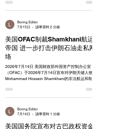
SAF）提供资金的网络。这些制裁针对参与融资、
采购和商业活动的主体，旨在切断苏丹战争经济的
主要来源之一——黄金贸易。2024年至2025年，苏
丹官方黄金出口价值达15亿美元，但包括通过迪拜
Boring Editor
7月15日
讀畢需時 2 分鐘
和香港等渠道走私的实际价值远超此数，支撑双方
武器采购和军事行动。被制裁主体包括涉嫌为RSF
美国OFAC制裁Shamkhani航运
提供资金和采购便利的苏丹国民Abu Dharr及其迪拜
房地产和冲突黄金控股网络，以及Prodigious Real
帝国 进一步打击伊朗石油走私网
Estate Management Supervision Services等相关实
络
体；同时针对与SAF相关的Ahmad Abdalla、Portex
Trade Limited（香港实体）以及国有矿业公司
2026年7月14日 美国财政部外国资产控制办公室
Omdurman Mining、Ariab Mining Company和
（OFAC）于2026年7月14日宣布对伊朗关键人物
Sudamin Company Ltd。...
Mohammad Hossein Shamkhani的非法航运和制裁
规避网络实施新一轮大规模制裁。此次行动针对
Shamkhani家族控制的庞大船队及其关联公司，涉
及50多个个人、实体和船只，旨在切断伊朗政权通
过石油出口获取的巨额资金来源，并回应其在霍尔
木兹海峡的破坏性活动。该网络此前已累计被制裁
Boring Editor
7月14日
讀畢需時 1 分鐘
超过200个对象。 OFAC指，Shamkhani网络是伊朗
石油出口和全球集装箱航运的核心力量之一，通过
美国国务院宣布对古巴政权资金
控制大量油轮和集装箱船，将伊朗和俄罗斯石油产