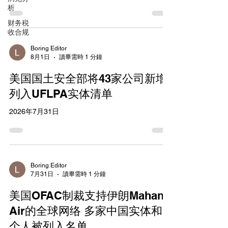
2026年第2号 【发文日期】2026年08月05日 中华
进行有关交易、合作等活动。 附件：反制清单
析
人民共和国商务部令 二〇二六年 第2号 经国家反外
（2026年8月
财务税
国制裁工作协调机制批准，现公布《关于对应用
收合规
DNA科学公司等6家美国实体采取反制措施的决
定》，自2026年8月5日起施行。 部长 王文涛 2026
Boring Editor
8月1日
讀畢需時 1 分鐘
年8月5日 关于对应用DNA科学公司等6家美国实体
采取反制措施的决定 近期，美国以所谓“强迫劳动”
美国国土安全部将43家公司新增
为由制裁中国企业，严重违反国际法和国际关系基
本准则，严重侵犯我国主权、安全、发展利益。应
列入UFLPA实体清单
用DNA科学公司等6家美国实体协助、支持美国涉疆
2026年7月31日
非法制裁，性质恶劣。 依据《中华人民共和国反外
国制裁法》第三条、第四条、第六条、第九条、第
十条、第十五条，《实施〈中华人民共和国反外国
制裁法〉的规定》第三条、第五条、第八条、第十
条规定，中方决定将应用DNA科学公司等6家美国实
体列入反制清单，并采取以下反制措施：禁止我国
Boring Editor
7月31日
讀畢需時 1 分鐘
境内的组织、个人与其进行有关交易、合作等活
动。 附件：反制
美国OFAC制裁支持伊朗Mahan
Air的全球网络 多家中国实体和
个人被列入名单