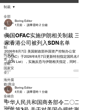
制裁
全部
Boring Editor
知识产
1天前
讀畢需時 2 分鐘
权
美国OFAC实施伊朗相关制裁 三
制裁
家香港公司被列入SDN名单
出口管
制
2026年8月7日 美国财政部外国资产控制办公室
投资审
（OFAC）于2026年8月7日更新特别指定国民名单
查（反
（SDN List），实施反恐与伊朗相关指定，同时移
垄断、
除部分反毒品指定，并发布修订版伊朗相关常见问
国家安
题解答（FAQ 1257）。此次行动主要针对与伊朗金
全）
融、贸易及加密货币活动相关的个人和实体，部分
海外腐
涉及二级制裁风险。 OFAC将三家位于香港的公司
败/商业
列入SDN名单，均依据第13902号行政命令（IRAN-
Boring Editor
贿赂
4天前
讀畢需時 1 分鐘
EO13902）进行指定。具体包括： BLUE DASH
金融合
GENERAL TRADING COMPANY LIMITED（地
规
中华人民共和国商务部令二〇二
址：Unit 32, 3/F, Block A, The K-Star, Manning
贸易纠
Industrial Building 118, How Ming St, Kwun Tong,
六年第3号 关于对美国合规性测