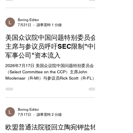
象（48名个人和170个实体）。制裁重点针对俄罗斯
能源、金融服务和加密货币领域，旨在进一步削弱
其战争经济、限制影子舰队运作并切断军事工业供
应链。欧盟外交与安全政策高级代表Kaja Kallas表
Boring Editor
7月21日
讀畢需時 1 分鐘
示，每一轮制裁都在挤压俄罗斯经济及其延长非法
战争的能力，俄罗斯只有在承受足够压力时才会谈
美国众议院中国问题特别委员会
判结束战争。 能源领域措施尤为严厉，包括暂停石
油价格上限自动调整机制至2027年7月15日，以遏
主席与参议员呼吁SEC限制"中国
制俄罗斯石油销售利润。同时新增41艘影子舰队船
军事公司"资本流入
只（累计已超670艘），并首次将提供船员服务的公
司纳入制裁。方案指定18个石油相关实体和1名个
2026年7月17日 美国众议院中国问题特别委员会
人，包括俄罗斯3家炼油厂和白俄罗斯一家主要炼油
（Select Committee on the CCP）主席John
厂，并禁止与部分处理俄罗斯原油的第三国炼油厂
Moolenaar（R-MI）与参议员Rick Scott（R-FL）于
交易。此外，还针对黄金、钻石、采矿和冶金行业
7月16日联名致函美国证券交易委员会（SEC）主席
关键参与者实施制裁，并加强对LNG油轮销售的限
Paul Atkins，要求SEC利用现有权限限制被列入
制，以减少俄罗斯能源收入。 金融服务方面，对94
Section 1260H名单的"中国军事公司"进入美国资本
家银行和金融机构实
市场。信中指出，美国国防部（Department of
War）于2026年6月8日大幅扩充该名单，新增65家
Boring Editor
7月17日
讀畢需時 2 分鐘
实体，这些公司不应继续在美股交易并筹集资金。
两位议员建议SEC在60天内启动两项行动：一是发
欧盟普通法院驳回立陶宛钾盐转
布拟议规则制定通知（NPRM），要求美国国家证