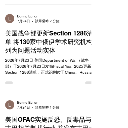
Persons List，SDN List）中移除84名个人和实体，
并更新22个名单条目的识别信息。此次行动同时解
决了18组重复条目，旨在确保美国制裁措施保持精
Boring Editor
7月24日
讀畢需時 2 分鐘
准、有效，并与美国经济、外交政策和国家安全优
先事项保持一致。 OFAC表示，被移除的对象主要
美国战争部更新Section 1286清
包括已故个人、已解散实体，以及制裁超过20年且
缺乏足够合规信息的目标。所有移除均经过跨部门
单 将130家中俄伊学术研究机构
审查，确认不会损害美国外交政策或国家安全利
列为问题活动实体
益。此外，OFAC于2026年6月29日推出在线“重新
审议门户”（Reconsideration Portal），以简化除名
2026年7月23日 美国Department of War（战争
申请流程，并为提交申请提供指导。 在名单更新方
部）于2026年7月23日发布Fiscal Year 2025更新版
面，OFAC合并了多组重复条目，涉及俄罗斯相关实
Section 1286清单，正式识别位于China、Russia和
体（如JOINT STOCK COMPANY
Iran的130家学术与研究机构从事“problematic
activities”（问题活动），以应对未经授权的技术转
让。该清单依据FY2019 National Defense
Authorization Act第1286条要求制定，旨在保护美
国纳税人资助的研究与开发成果不被对手国家挪
Boring Editor
7月24日
讀畢需時 1 分鐘
用，防止对抗性政府干预威胁美国国家安全与科学
完整性。Under Secretary of War for Research and
美国OFAC实施反恐、反毒品与
Engineering Emil Michael强调，战争部正加强保护
纳税人资助研究的承诺。自FY2026起，战争部禁止