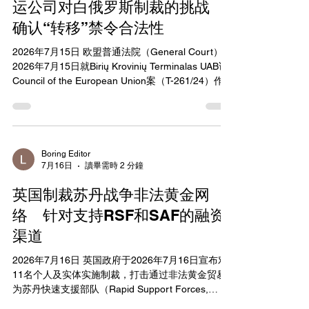
券交易所在公司被列入任何美国政府制裁名单（包
运公司对白俄罗斯制裁的挑战
括Section 1260H名单）后30天内，为其股票代码添
确认“转移”禁令合法性
加标准化后缀或标志，并在相关SEC文件中披露；
二是依据《1934年证券交易法》第12(k)条，在公司
2026年7月15日 欧盟普通法院（General Court）于
被列入制裁名单后临时暂停其证券交易最多10个工
2026年7月15日就Birių Krovinių Terminalas UAB诉
作日，以保护投资者并评估进一步措施。信中点名
Council of the European Union案（T-261/24）作出
Alibaba Group（BABA）、Nio, Inc
判决，驳回立陶宛克莱佩达港口钾盐转运公司对欧
盟针对白俄罗斯限制性措施的多数诉请。该公司主
要从事从白俄罗斯经立陶宛领土向第三国转运钾肥
（potash products）业务，主张欧盟禁止“转移”
（transfer）钾盐产品的规定损害其经营，并要求法
Boring Editor
7月16日
讀畢需時 2 分鐘
院评估相关决定的合法性及发布指示。法院认定部
分诉请因缺乏管辖权、超过诉讼时限或被告指定错
英国制裁苏丹战争非法黄金网
误而不予受理，确认欧盟理事会在共同外交与安全
政策（CFSP）领域拥有广泛酌情权，无义务对“转
络 针对支持RSF和SAF的融资
移”一词作出原告要求的解释或修正法规。 本案核心
渠道
争议围绕欧盟针对白俄罗斯的制裁措施，特别是
Council Regulation (EC) No 765/2006 Article 1i及
2026年7月16日 英国政府于2026年7月16日宣布对
Council Decision 2012/642/CFSP Article 2g中禁止
11名个人及实体实施制裁，打击通过非法黄金贸易
从白俄罗斯“转移”钾盐产品的规
为苏丹快速支援部队（Rapid Support Forces,
RSF）和苏丹武装部队（Sudanese Armed Forces,