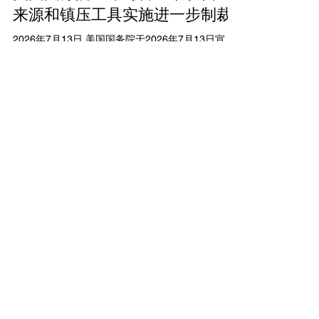
品运往全球买家（包括中国），并为也门胡塞武装
来源和镇压工具实施进一步制裁
提供支持。网络还扩展至商品贸易和洗钱活动，
2026年7月13日 美国国务院于2026年7月13日宣
blending合法与非法业务，产生数十亿美元利润。被
布，根据行政命令（Executive Order）14404，对
制裁实体遍布阿联酋迪拜、新加坡、香港、中国、
古巴政权十个实体实施制裁，旨在打击其资金来源
马绍尔群岛、印度和伊朗等地，包括多家航运公司
和镇压工具。这些实体包括用于镇压的Milicias de
和物流服务商。 OFAC同时发布Iran General
Tropas Territoriales（MTT）、Association of
License Z，授权在2026年9月12日前逐步取消
Combatants of the Cuban Revolution（ACRC）、
（wind down）与7月14日被制裁人员或船只相关的
Rapid Response Brigades以及Corporacion
金融活动、安全
Antillana Exportadora（ANTEX S.A.）。制裁针对
Boring Editor
7月11日
讀畢需時 2 分鐘
国家控制的实体，这些实体通过海外强制劳动出口
和监控活动支持政权。国务院强调，此举延续特朗
美国财政部制裁伊朗影子兑换所
普政府政策，应对古巴共产主义政权的暴力镇压和
经济控制，特别是在2021年7月11日抗议镇压五周
及最高领袖资助者 香港实体
年之际。 被制裁的资金来源实体包括Enetec S.A.和
CDM Trading Limited被列入名
Coreydan S.A.（能源部门燃料进出口）、Grupo
单
Empresarial de Comercio Exterior（GECOMEX，
外贸管理）、Organizacion S
2026年7月10日 美国财政部海外资产控制办公室
（OFAC）于2026年7月10日宣布制裁伊朗关键金融
掮客Ali Ansari及其控制的网络，以及多家伊朗影子