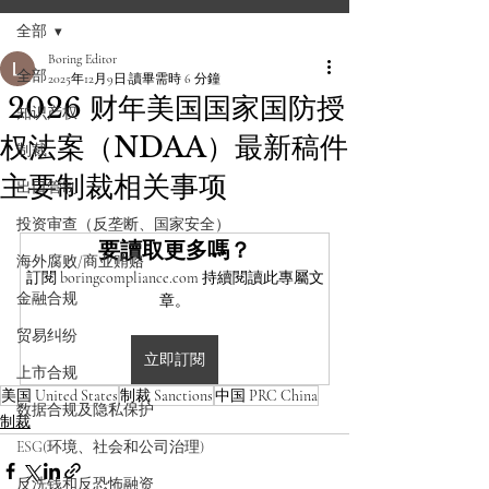
全部
Boring Editor
全部
2025年12月9日
讀畢需時 6 分鐘
2026 财年美国国家国防授
知识产权
权法案（NDAA）最新稿件
制裁
主要制裁相关事项
出口管制
投资审查（反垄断、国家安全）
要讀取更多嗎？
海外腐败/商业贿赂
訂閱 boringcompliance.com 持續閱讀此專屬文
金融合规
章。
贸易纠纷
立即訂閱
上市合规
美国 United States
制裁 Sanctions
中国 PRC China
数据合规及隐私保护
制裁
ESG(环境、社会和公司治理)
反洗钱和反恐怖融资