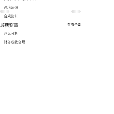
跨境雇佣
合规指引
最新文章
查看全部
案例 Case
洞见分析
财务税收合规
中华人民共和国商务部令
美国国土安全部