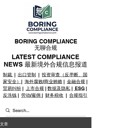
BORING COMPLIANCE
无聊合规
LATEST COMPLIANCE
NEWS 最新境外合规信息报道
制裁
|
出口管制
|
投资审查（反垄断、国
家安全）
|
海外腐败/商业贿赂
|
金融合规
|
贸易纠纷
|
上市合规
|
数据及隐私
|
ESG
|
反洗钱
|
劳动/雇佣
|
财务税收
|
合规指引
文章