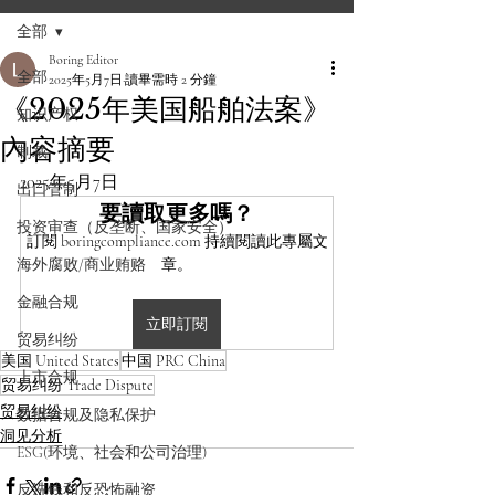
全部
Boring Editor
全部
2025年5月7日
讀畢需時 2 分鐘
《2025年美国船舶法案》
知识产权
內容摘要
制裁
2025年5月7日
出口管制
要讀取更多嗎？
投资审查（反垄断、国家安全）
訂閱 boringcompliance.com 持續閱讀此專屬文
海外腐败/商业贿赂
章。
金融合规
立即訂閱
贸易纠纷
美国 United States
中国 PRC China
上市合规
贸易纠纷 Trade Dispute
贸易纠纷
数据合规及隐私保护
洞见分析
ESG(环境、社会和公司治理)
反洗钱和反恐怖融资