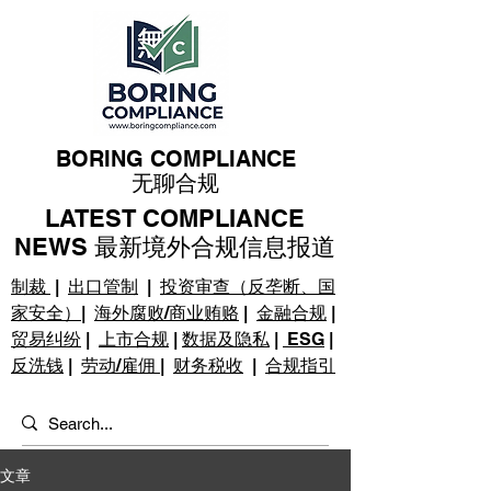
BORING COMPLIANCE
无聊合规
LATEST COMPLIANCE
NEWS 最新境外合规信息报道
制裁
|
出口管制
|
投资审查（反垄断、国
家安全）
|
海外腐败/商业贿赂
|
金融合规
|
贸易纠纷
|
上市合规
|
数据及隐私
|
ESG
|
反洗钱
|
劳动/雇佣
|
财务税收
|
合规指引
文章