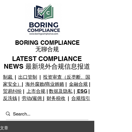
BORING COMPLIANCE
无聊合规
LATEST COMPLIANCE
NEWS 最新境外合规信息报道
制裁
|
出口管制
|
投资审查（反垄断、国
家安全）
|
海外腐败/商业贿赂
|
金融合规
|
贸易纠纷
|
上市合规
|
数据及隐私
|
ESG
|
反洗钱
|
劳动/雇佣
|
财务税收
|
合规指引
文章