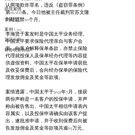
认两项欺诈罪名，违反《盗窃罪条例》
跨境雇佣
第16A(1)条。今日他被主任裁判官苏文隆
合规指引
判处监禁10个月。
案例 Case
李瀚贤于案发时是中国太平业务经理。
洞见分析
中国太平要求保险代理亲自与客户会
面，向客户解释保单条款，亦禁止保险
财务税收合规
代理就投保人及保单经办代理等内容提
供虚假资料。中国太平在保单申请获批
及收妥保费后，会向经办保单的保险代
理发放佣金及奖金等款项。
案情透露，中国太平于2021年7月，接获
两份声称是一名客户的投保申请，并声
称由被告售出。中国太平相信申请表内
容属实，以及投保申请确实由该客户提
出，遂批准申请，并于收到保费后向被
告发放佣金及奖金等款项共逾65万元。