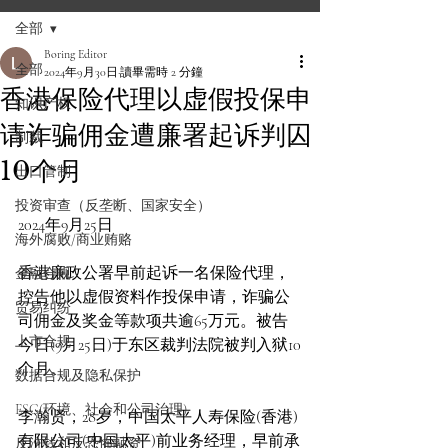
全部
Boring Editor
全部
2024年9月30日
讀畢需時 2 分鐘
香港保险代理以虚假投保申
知识产权
请诈骗佣金遭廉署起诉判囚
制裁
10个月
出口管制
投资审查（反垄断、国家安全）
2024年9月25日
海外腐败/商业贿赂
香港廉政公署早前起诉一名保险代理，
金融合规
控告他以虚假资料作投保申请，诈骗公
贸易纠纷
司佣金及奖金等款项共逾65万元。被告
上市合规
今日(9月25日)于东区裁判法院被判入狱10
个月。
数据合规及隐私保护
ESG(环境、社会和公司治理)
李瀚贤，28岁，中国太平人寿保险(香港)
有限公司(中国太平)前业务经理，早前承
反洗钱和反恐怖融资