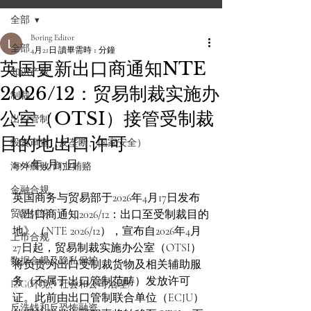
全部
Boring Editor
全部
4月21日
讀畢需時 1 分鐘
英国更新出口商通知NTE
知识产权
2026/12：贸易制裁实施办
制裁
公室（OTSI）接管受制裁
出口管制
目的地出口许可
投资审查（反垄断、国家安全）
2026年4月17日
海外腐败/商业贿赂
金融合规
英国商务与贸易部于2026年4月17日发布
贸易纠纷
《出口商通知2026/12：出口至受制裁目的
地》（NTE 2026/12），宣布自2026年4月
上市合规
27日起，贸易制裁实施办公室（OTSI）
数据合规及隐私保护
将负责为出口受制裁货物及相关辅助服
务（不属于出口管制范畴）发放许可
ESG(环境、社会和公司治理)
证。此前由出口管制联合单位（ECJU）
反洗钱和反恐怖融资