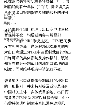
处理的此类许可职责将转移至OTSI，而
出口管制联合单位（ECJU）将继续负责
跨境雇佣
所有受出口管制货物及辅助服务的许可
合规指引
申请。
案例 Case
无论由哪个部门处理，出口商申请途径
洞见分析
暂保持不变，均通过商务与贸易部
财务税收合规
（DBT）的SPIRE系统提交。OTSI已同步
发布相关更新，详细解释此次职责调整
对出口商通过SPIRE申请受制裁目的地出
口许可证的具体影响及操作指引。该通
知旨在提升受制裁目的地出口管理的清
晰度，同时维持现有申请流程不变。
该通知为出口商提供受制裁目的地出口
的一般指引，并未特别提及或涉及任何
中国相关主体、实体或目的地。出口商
需参考OTSI更新内容以确保合规，企业
仍需持续进行制裁审查以避免违规风