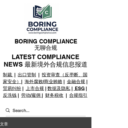
BORING COMPLIANCE
无聊合规
LATEST COMPLIANCE
NEWS 最新境外合规信息报道
制裁
|
出口管制
|
投资审查（反垄断、国
家安全）
|
海外腐败/商业贿赂
|
金融合规
|
贸易纠纷
|
上市合规
|
数据及隐私
|
ESG
|
反洗钱
|
劳动/雇佣
|
财务税收
|
合规指引
文章