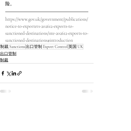
险。
https://www.gov.uk/government/publications/
notice-to-exporters-202612-exports-to-
sanctioned-destinations/nte-202612-exports-to-
sanctioned-destinations#introduction
制裁 Sanctions
出口管制 Export Control
英国 UK
出口管制
制裁
最新文章
查看全部