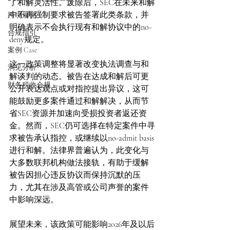
了和解灵活性。废除后，SEC在未来和解
中不再强制要求被告签署此类条款，并
跨境雇佣
明确表示不会执行现有和解协议中的no-
合规指引
deny规定。
案例 Case
这一政策调整将显著改变执法调查与和
洞见分析
解谈判的动态。被告在达成和解后可更
财务税收合规
公开表达观点或对指控提出异议，这可
能鼓励更多案件通过和解解决，从而节
省SEC资源并加速向受损投资者返还资
金。然而，SEC仍可选择在特定案件中寻
求被告承认指控，或继续以no-admit basis
进行和解。法律界普遍认为，此变化与
大多数联邦机构做法接轨，有助于缓解
被告因担心违反协议而保持沉默的压
力，尤其在涉及高管或公司声誉的案件
中影响深远。
展望未来，该政策可能影响2026年及以后