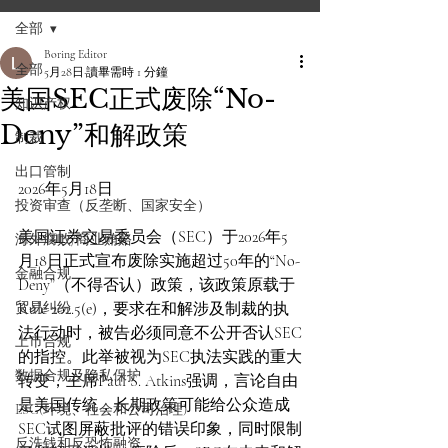
全部
Boring Editor
全部
5月28日
讀畢需時 1 分鐘
美国SEC正式废除“No-
知识产权
Deny”和解政策
制裁
出口管制
2026年5月18日
投资审查（反垄断、国家安全）
美国证券交易委员会（SEC）于2026年5
海外腐败/商业贿赂
月18日正式宣布废除实施超过50年的“No-
金融合规
Deny”（不得否认）政策，该政策原载于
贸易纠纷
Rule 202.5(e)，要求在和解涉及制裁的执
法行动时，被告必须同意不公开否认SEC
上市合规
的指控。此举被视为SEC执法实践的重大
数据合规及隐私保护
转变，主席Paul S. Atkins强调，言论自由
是美国传统，长期政策可能给公众造成
ESG(环境、社会和公司治理)
SEC试图屏蔽批评的错误印象，同时限制
反洗钱和反恐怖融资