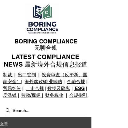
BORING COMPLIANCE
无聊合规
LATEST COMPLIANCE
NEWS 最新境外合规信息报道
制裁
|
出口管制
|
投资审查（反垄断、国
家安全）
|
海外腐败/商业贿赂
|
金融合规
|
贸易纠纷
|
上市合规
|
数据及隐私
|
ESG
|
反洗钱
|
劳动/雇佣
|
财务税收
|
合规指引
文章