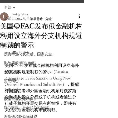
全部
Boring Editor
全部
2024年9月5日
讀畢需時 1 分鐘
美国OFAC发布俄金融机构
知识产权
利用设立海外分支机构规避
制裁
制裁的警示
出口管制
2024年9月4日
投资审查（反垄断、国家安全）
海外腐败/商业贿赂
美国OFAC发布俄金融机构利用设立海外
分支机构规避制裁的警示（Russian 
金融合规
Attempts to Evade Sanctions Using New 
贸易纠纷
Overseas Branches and Subsidiaries），提醒
上市合规
外国监管者和外国金融机构须对俄罗斯
金融机构设立分行或子机构或者通过分
数据合规及隐私保护
行或子机构开展交易有所警惕，即使有
ESG(环境、社会和公司治理)
关俄罗斯金融机构未被制裁。
反洗钱和反恐怖融资