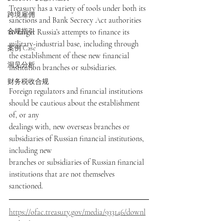
Treasury has a variety of tools under both its 
跨境雇佣
sanctions and Bank Secrecy Act authorities 
合规指引
to target Russia’s attempts to finance its 
military-industrial base, including through 
案例 Case
the establishment of these new financial 
洞见分析
institution branches or subsidiaries.
财务税收合规
Foreign regulators and financial institutions 
should be cautious about the establishment 
of, or any
dealings with, new overseas branches or 
subsidiaries of Russian financial institutions, 
including new
branches or subsidiaries of Russian financial 
institutions that are not themselves 
sanctioned. 
https://ofac.treasury.gov/media/933146/downl