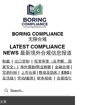
BORING COMPLIANCE
无聊合规
LATEST COMPLIANCE
NEWS 最新境外合规信息报道
制裁
|
出口管制
|
投资审查（反垄断、国
家安全）
|
海外腐败/商业贿赂
|
金融合规
|
贸易纠纷
|
上市合规
|
数据及隐私
|
ESG
|
反洗钱
|
劳动/雇佣
|
财务税收
|
合规指引
文章