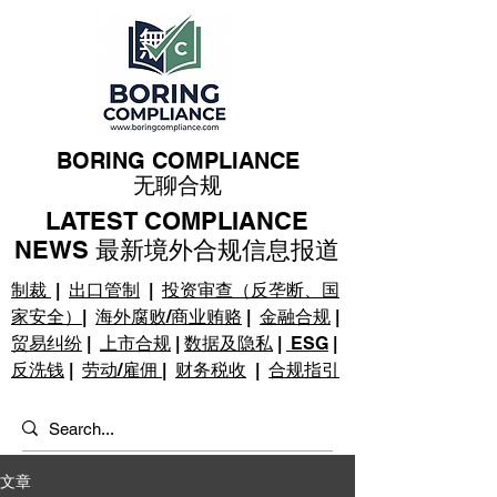
BORING COMPLIANCE
无聊合规
LATEST COMPLIANCE
NEWS 最新境外合规信息报道
制裁
|
出口管制
|
投资审查（反垄断、国
家安全）
|
海外腐败/商业贿赂
|
金融合规
|
贸易纠纷
|
上市合规
|
数据及隐私
|
ESG
|
反洗钱
|
劳动/雇佣
|
财务税收
|
合规指引
文章