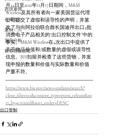
月24日至2021年11月17日期间，M&M 
跨境雇佣
Wireless及其所有者向一家美国货运代理
合规指引
公司提交了虚假和误导性的声明，并篡
改了与向阿拉伯联合酋长国迪拜出口4批
案例 Case
消费电子产品相关的“出口控制文件”中的
洞见分析
事实。M&M Wireless在4次出口中提供了
关于物品价值和/或数量的虚假或误导性
财务税收合规
信息。BIS扣留并检查了这些货物，并发
现申报的数量和价值与实际数量和价值
严重不符。
https://www.bis.gov/news-updates/search?
close_filters=1&content_type=press_release&so
rt_by=created&sort_order=DESC
出口管制