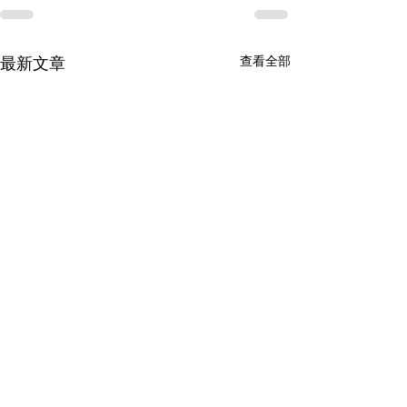
最新文章
查看全部
空中巴士（Airbus
中国商务部公告2
Operations Limited）
30号 公布将1