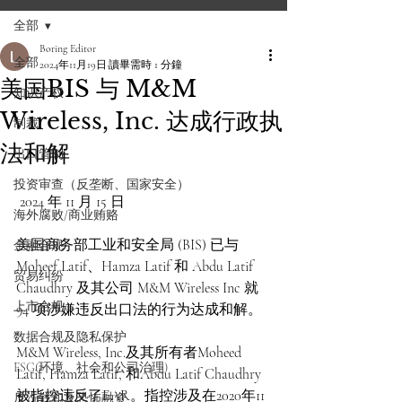
全部
Boring Editor
全部
2024年11月19日
讀畢需時 1 分鐘
美国BIS 与 M&M
知识产权
Wireless, Inc. 达成行政执
制裁
法和解
出口管制
投资审查（反垄断、国家安全）
 2024 年 11 月 15 日
海外腐败/商业贿赂
美国商务部工业和安全局 (BIS) 已与 
金融合规
Moheef Latif、Hamza Latif 和 A​​bdu Latif 
贸易纠纷
Chaudhry 及其公司 M&M Wireless Inc 就 
上市合规
94 项涉嫌违反出口法的行为达成和解。
数据合规及隐私保护
M&M Wireless, Inc.及其所有者Moheed 
ESG(环境、社会和公司治理)
Latif, Hamza Latif, 和Abdu Latif Chaudhry
被指控违反了EAR。指控涉及在2020年11
反洗钱和反恐怖融资