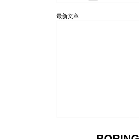
最新文章
中华人民共和国商务部令二〇
BORIN
二六年第3号 关于对美国合规