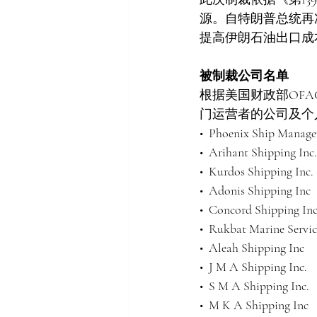
源。自特朗普总统再
提高伊朗石油出口成
被制裁公司名单
根据美国财政部OFAC
门运营者的公司及个
•  Phoenix Ship Manag
•  Arihant Shipping Inc.
•  Kurdos Shipping Inc.
•  Adonis Shipping Inc
•  Concord Shipping Inc
•  Rukbat Marine Servi
•  Aleah Shipping Inc
•  J M A Shipping Inc.
•  S M A Shipping Inc.
•  M K A Shipping Inc