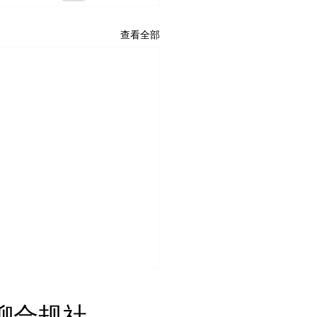
查看全部
国土安全部将43家公司新
 无聊合规社
入UFLPA实体清单