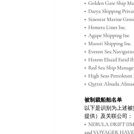
•  Golden Gate Ship M
•  Darya Shipping Priva
•  Sinostar Marine Gro
•  Hemera Lines Inc.
•  Agape Shipping Inc
•  Maruti Shipping Inc.
•  Everest Sea Navigati
•  Hatem Elsaid Farid 
•  Red Sea Ship Manag
•  High Seas Petroleum
•  Qatrat Alnada Alma
被制裁船舶名单
以下是识别为上述被
提供）及关联公司：
•  NEBULA DRIFT (IM
and VOYAGER HAVEN (