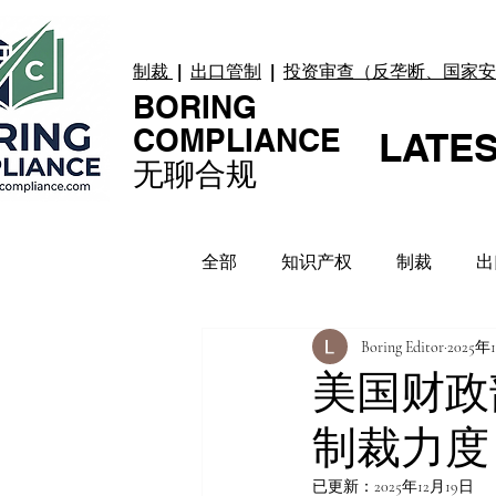
制裁
|
出口管制
|
投资审查（反垄断、国家安
BORING
COMPLIANCE
LATE
无聊合规
全部
知识产权
制裁
出
Boring Editor
2025年
贸易纠纷
上市合规
数
美国财政
制裁力度
合规指引
案例 Case
已更新：
2025年12月19日