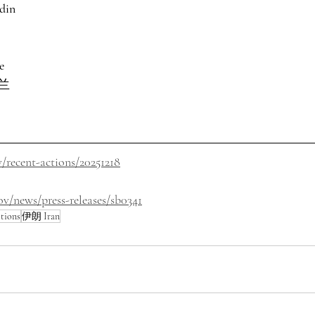
din
e
兰
v/recent-actions/20251218
ov/news/press-releases/sb0341
tions
伊朗 Iran