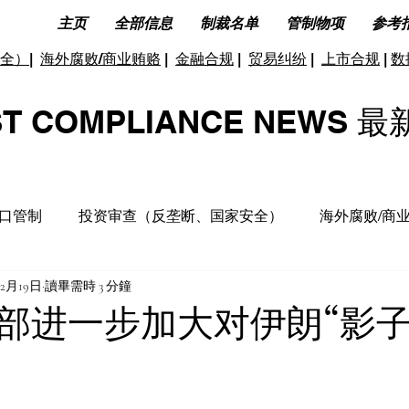
主页
全部信息
制裁名单
管制物项
参考
全）
|
海外腐败/商业贿赂
|
金融合规
|
贸易纠纷
|
上市合规
|
数
ST COMPLIANCE NEW
口管制
投资审查（反垄断、国家安全）
海外腐败/商
12月19日
讀畢需時 3 分鐘
据合规及隐私保护
ESG(环境、社会和公司治理)
反洗
部进一步加大对伊朗“影子
洞见分析
财务税收合规