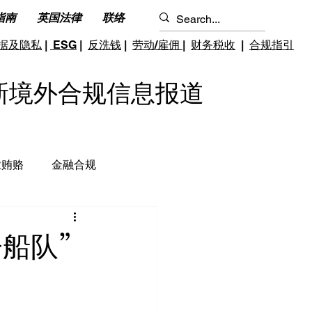
指南
英国法律
联络
据及隐私
|
ESG
|
反洗钱
|
劳动/雇佣
|
财务税收
|
合规指引
S 最新境外合规信息报道
业贿赂
金融合规
钱和反恐怖融资
跨境雇佣
船队”