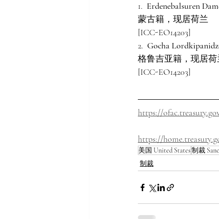
1.  
Erdenebalsuren Dam
蒙古籍，现居荷兰
[ICC-EO14203]
2.  
Gocha Lordkipanidz
格鲁吉亚籍，现居荷
[ICC-EO14203]
https://ofac.treasury.go
https://home.treasury.g
美国 United States
制裁 Sanc
制裁