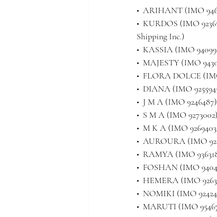
•  ARIHANT (IMO 94641
•  KURDOS (IMO 92367
Shipping Inc.)
•  KASSIA (IMO 940998
•  MAJESTY (IMO 94307
•  FLORA DOLCE (IMO 
•  DIANA (IMO 9255945
•  J M A (IMO 9246487)
•  S M A (IMO 9273002)
•  M K A (IMO 9269403
•  AUROURA (IMO 9262
•  RAMYA (IMO 9363182
•  FOSHAN (IMO 940457
•  HEMERA (IMO 926395
•  NOMIKI (IMO 924244
•  MARUTI (IMO 954671