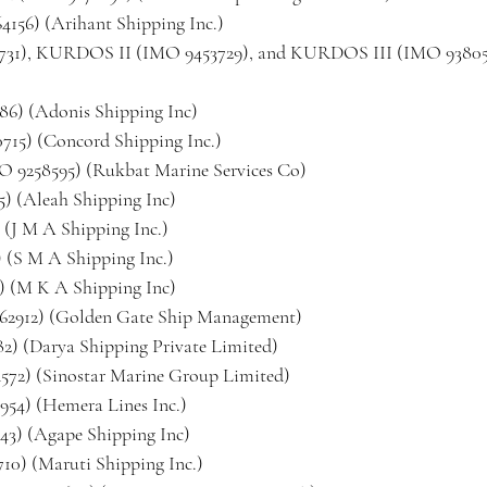
56) (Arihant Shipping Inc.)
31), KURDOS II (IMO 9453729), and KURDOS III (IMO 93805
6) (Adonis Shipping Inc)
15) (Concord Shipping Inc.)
9258595) (Rukbat Marine Services Co)
) (Aleah Shipping Inc)
 (J M A Shipping Inc.)
 (S M A Shipping Inc.)
) (M K A Shipping Inc)
912) (Golden Gate Ship Management)
) (Darya Shipping Private Limited)
2) (Sinostar Marine Group Limited)
4) (Hemera Lines Inc.)
3) (Agape Shipping Inc)
0) (Maruti Shipping Inc.)