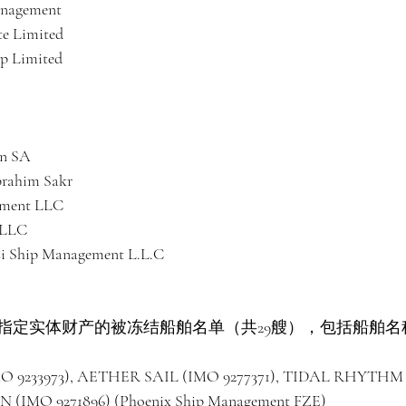
anagement
te Limited
up Limited
on SA
Ibrahim Sakr
ement LLC
 LLC
si Ship Management L.L.C
指定实体财产的被冻结船舶名单（共29艘），包括船舶名
O 9233973), AETHER SAIL (IMO 9277371), TIDAL RHYTHM (
IMO 9271896) (Phoenix Ship Management FZE)