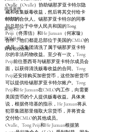
Ovalle
（Ovalle）协助锡那罗亚卡特尔隐
跨境雇佣
藏和收集贩毒收益，然后将其交付给卡
合规指引
特尔的合伙人。锡那罗亚卡特尔的同事
与总部位于中华人民共和国的
Tong 
案例 Case
Peiji
（佟霈佶）和He Jiaxuan（何家璇）
洞见分析
合作，他们都是总部位于美国的CMLO的
成员，该集团清洗了属于锡那罗亚卡特
财务税收合规
尔的非法药物收益。至少有一次，Tong 
Peiji前往墨西哥与锡那罗亚卡特尔成员会
面，以获得清洗贩毒收益的合同。Tong 
Peiji还安排购买加密货币，这些加密货币
可以提供给锡那罗亚卡特尔账户。Tong 
Peiji和He Jiaxuan在CMLO内工作，向需要
美国货币的个人提供贩毒收益。具体来
说，根据佟培基的指示，He Jiaxuan将从
犯罪集团那里领取大宗货币，并将资金
交付给CMLO的其他成员。
Ovalle、Tong Peiji和He Jiaxuan根据第