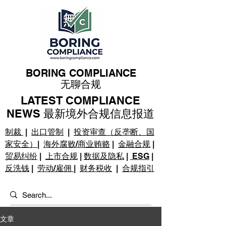
BORING COMPLIANCE
无聊合规
LATEST COMPLIANCE
NEWS 最新境外合规信息报道
制裁
|
出口管制
|
投资审查（反垄断、国
家安全）
|
海外腐败/商业贿赂
|
金融合规
|
贸易纠纷
|
上市合规
|
数据及隐私
|
ESG
|
反洗钱
|
劳动/雇佣
|
财务税收
|
合规指引
文章