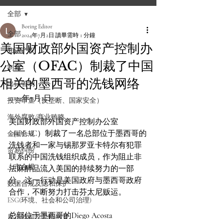
全部
Boring Editor
全部
2024年7月2日
讀畢需時 1 分鐘
美国财政部外国资产控制办
知识产权
公室（OFAC）制裁了中国
制裁
相关的墨西哥的洗钱网络
出口管制
2024年7月1日
投资审查（反垄断、国家安全）
海外腐败/商业贿赂
美国财政部外国资产控制办公室
（OFAC）制裁了一名总部位于墨西哥的
金融合规
洗钱者和一家与锡那罗亚卡特尔有犯罪
贸易纠纷
联系的中国洗钱组织成员，作为阻止非
上市合规
法麻醉品流入美国的持续努力的一部
分。这一行动是美国政府与墨西哥政府
数据合规及隐私保护
合作，不断努力打击芬太尼贩运。
ESG(环境、社会和公司治理)
总部位于墨西哥的
Diego Acosta 
反洗钱和反恐怖融资