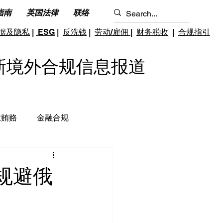
指南
英国法律
联络
据及隐私
|
ESG
|
反洗钱
|
劳动/雇佣
|
财务税收
|
合规指引
S 最新境外合规信息报道
业贿赂
金融合规
钱和反恐怖融资
跨境雇佣
规避俄