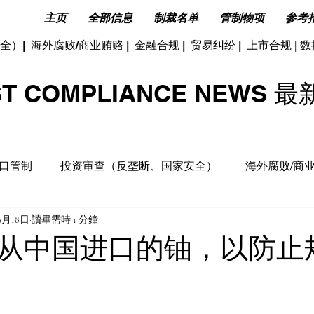
主页
全部信息
制裁名单
管制物项
参考
全）
|
海外腐败/商业贿赂
|
金融合规
|
贸易纠纷
|
上市合规
|
数
ST COMPLIANCE NEW
口管制
投资审查（反垄断、国家安全）
海外腐败/商
9月18日
讀畢需時 1 分鐘
据合规及隐私保护
ESG(环境、社会和公司治理)
反洗
从中国进口的铀，以防止
洞见分析
财务税收合规