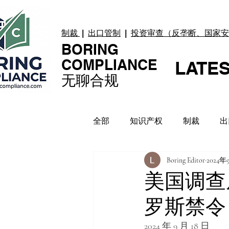
制裁
|
出口管制
|
投资审查（反垄断、国家安
BORING
COMPLIANCE
LATE
无聊合规
全部
知识产权
制裁
出
Boring Editor
2024年
贸易纠纷
上市合规
数
美国调查
罗斯禁令
合规指引
案例 Case
2024 年 9 月 18 日