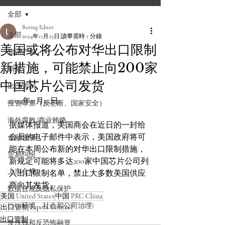
全部
Boring Editor
全部
2024年11月25日
讀畢需時 1 分鐘
美国或将公布对华出口限制
知识产权
新措施，可能禁止向200家
制裁
中国芯片公司发货
出口管制
2024年11月25日
投资审查（反垄断、国家安全）
海外腐败/商业贿赂
据媒体报道，美国商会在近日的一封给
会员的电子邮件中表示，美国政府将可
金融合规
能在本周公布新的对华出口限制措施，
贸易纠纷
新规定可能将多达200家中国芯片公司列
上市合规
入出口限制名单，禁止大多数美国供应
商向其发货。
数据合规及隐私保护
美国 United States
中国 PRC China
ESG(环境、社会和公司治理)
出口管制 Export Control
出口管制
反洗钱和反恐怖融资