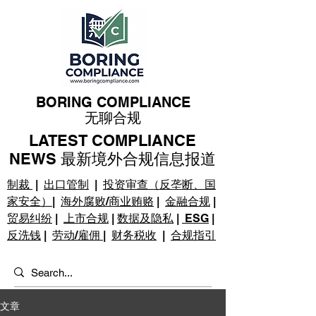
BORING COMPLIANCE
无聊合规
LATEST COMPLIANCE
NEWS 最新境外合规信息报道
制裁
|
出口管制
|
投资审查（反垄断、国
家安全）
|
海外腐败/商业贿赂
|
金融合规
|
贸易纠纷
|
上市合规
|
数据及隐私
|
ESG
|
反洗钱
|
劳动/雇佣
|
财务税收
|
合规指引
文章