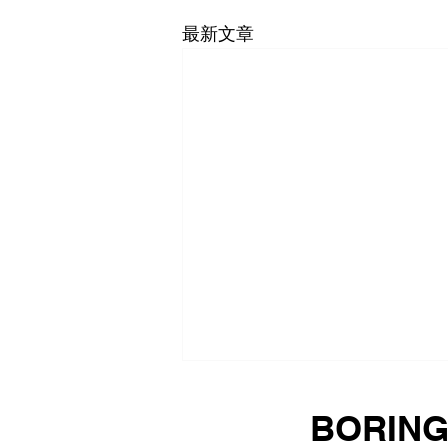
最新文章
中国商务部公告2026年第33
BORIN
号 公布对相关进口打印复印办
公设备发起对外贸易国家安全