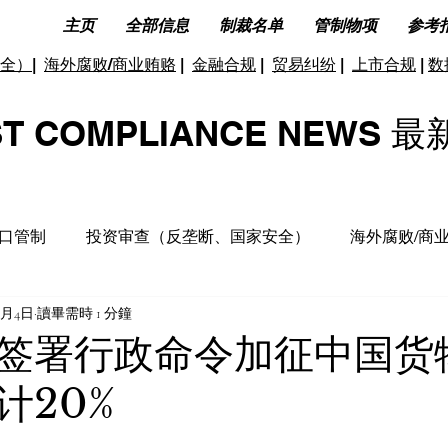
主页
全部信息
制裁名单
管制物项
参考
全）
|
海外腐败/商业贿赂
|
金融合规
|
贸易纠纷
|
上市合规
|
数
ST COMPLIANCE NEW
口管制
投资审查（反垄断、国家安全）
海外腐败/商
3月4日
讀畢需時 1 分鐘
据合规及隐私保护
ESG(环境、社会和公司治理)
反洗
签署行政命令加征中国货物
计20%
洞见分析
财务税收合规