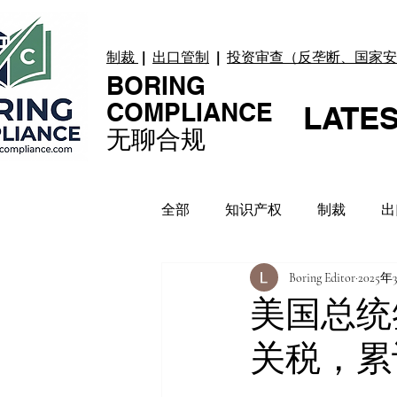
制裁
|
出口管制
|
投资审查（反垄断、国家安
BORING
COMPLIANCE
LATE
无聊合规
全部
知识产权
制裁
出
Boring Editor
2025年
贸易纠纷
上市合规
数
美国总统
关税，累
合规指引
案例 Case