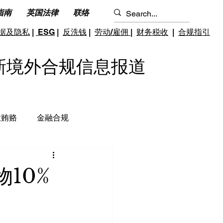
指南
英国法律
联络
据及隐私
|
ESG
|
反洗钱
|
劳动/雇佣
|
财务税收
|
合规指引
S 最新境外合规信息报道
业贿赂
金融合规
钱和反恐怖融资
跨境雇佣
10%