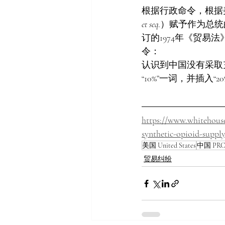
根据行政命令，根据美利
et seq
.）赋予作为总统的权
订的1974年《贸易法》
令：
认识到中国没有采取充
“10%”一词，并插入“2
https://www.whitehouse
synthetic-opioid-supply
美国 United States
中国 PRC 
贸易纠纷