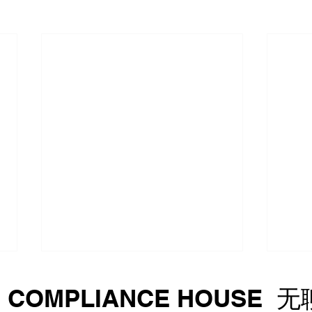
WTO专家组裁定土耳其对华
美国
G COMPLIANCE HOUSE
电动汽车措施违反多边贸易规
30
则
60