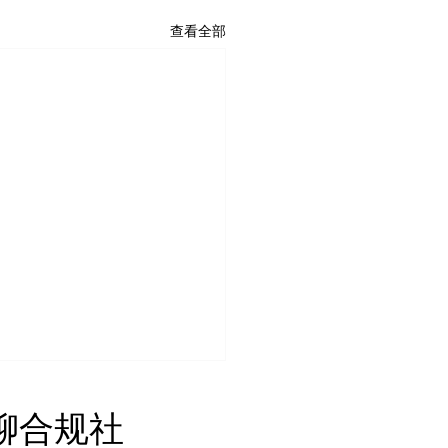
查看全部
贸易代表办公室依据第
 无聊合规社
1条款采取行动 对中国等
个经济体加征关税