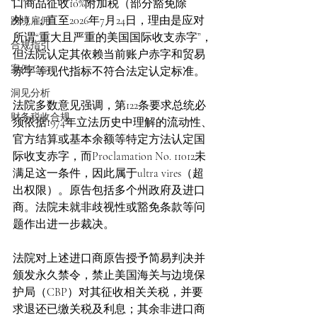
口商品征收10%附加税（部分豁免除
外），直至2026年7月24日，理由是应对
跨境雇佣
所谓“重大且严重的美国国际收支赤字”，
合规指引
但法院认定其依赖当前账户赤字和贸易
案例 Case
赤字等现代指标不符合法定认定标准。
洞见分析
法院多数意见强调，第122条要求总统必
财务税收合规
须依据1974年立法历史中理解的流动性、
官方结算或基本余额等特定方法认定国
际收支赤字，而Proclamation No. 11012未
满足这一条件，因此属于ultra vires（超
出权限）。原告包括多个州政府及进口
商。法院未就非歧视性或豁免条款等问
题作出进一步裁决。
法院对上述进口商原告授予简易判决并
颁发永久禁令，禁止美国海关与边境保
护局（CBP）对其征收相关关税，并要
求退还已缴关税及利息；其余非进口商