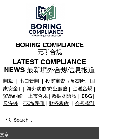
BORING COMPLIANCE
无聊合规
LATEST COMPLIANCE
NEWS 最新境外合规信息报道
制裁
|
出口管制
|
投资审查（反垄断、国
家安全）
|
海外腐败/商业贿赂
|
金融合规
|
贸易纠纷
|
上市合规
|
数据及隐私
|
ESG
|
反洗钱
|
劳动/雇佣
|
财务税收
|
合规指引
文章