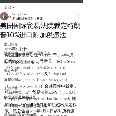
全部
Boring Editor
全部
5月11日
讀畢需時 1 分鐘
美国国际贸易法院裁定特朗
知识产权
普10%进口附加税违法
制裁
出口管制
2026年5月7日
投资审查（反垄断、国家安全）
美国国际贸易法院（CIT）于2026年5月7
日发布Slip Op. 26-47号意见，在The State 
海外腐败/商业贿赂
of Oregon, et al. v. United States, et al.
金融合规
（Court No. 26-01472）及Burlap and 
贸易纠纷
Barrel, Inc., et al. v. United States, et al.
（Court No. 26-01606）合并案件中裁定，
上市合规
总统根据1974年贸易法第122条（19 U.S.C. 
数据合规及隐私保护
§ 2132）发布的Proclamation No. 11012所施
加的10%从价临时进口附加税超出法定权
ESG(环境、社会和公司治理)
限。该公告自2026年2月24日起对所有进
反洗钱和反恐怖融资