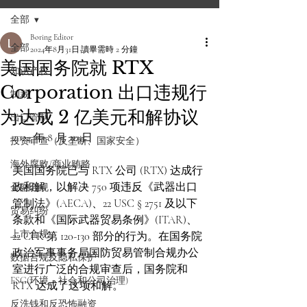
全部
Boring Editor
全部
2024年8月31日
讀畢需時 2 分鐘
美国国务院就 RTX
知识产权
Corporation 出口违规行
制裁
为达成 2 亿美元和解协议
出口管制
2024 年 8 月 30 日
投资审查（反垄断、国家安全）
海外腐败/商业贿赂
美国国务院已与 RTX 公司 (RTX) 达成行
政和解，以解决 750 项违反《武器出口
金融合规
管制法》(AECA)、22 USC § 2751 及以下
贸易纠纷
条款和《国际武器贸易条例》(ITAR)、
上市合规
22 CFR 第 120-130 部分的行为。在国务院
政治军事事务局国防贸易管制合规办公
数据合规及隐私保护
室进行广泛的合规审查后，国务院和 
ESG(环境、社会和公司治理)
RTX 达成了这项和解。
反洗钱和反恐怖融资