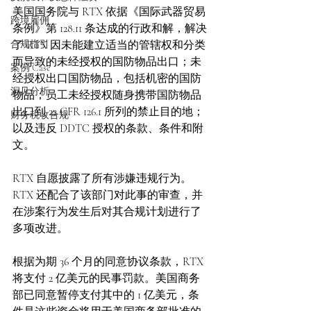
美国国务院与 RTX 依据《国际武器贸易
跨境雇佣
条例》第 128.11 条达成的行政和解，解决
合规指引
了 RTX 因未能建立适当的管辖权和分类
而导致的未经授权的国防物品出口；未
案例 Case
经授权出口国防物品，包括机密的国防
洞见分析
物品；员工未经授权随身携带国防物品
出口到 22 CFR 126.1 所列的禁止目的地；
财务税收合规
以及违反 DDTC 授权的条款、条件和附
文。
RTX 自愿披露了所有涉嫌违规行为。
RTX 还配合了该部门对此事的审查，并
在涉案行为发生后对其合规计划进行了
多项改进。
根据为期 36 个月的同意协议条款，RTX 
将支付 2 亿美元的民事罚款。美国商务
部已同意暂停支付其中的 1 亿美元，条