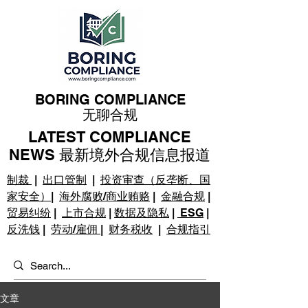
BORING COMPLIANCE
无聊合规
LATEST COMPLIANCE
NEWS 最新境外合规信息报道
制裁
|
出口管制
|
投资审查（反垄断、国
家安全）
|
海外腐败/商业贿赂
|
金融合规
|
贸易纠纷
|
上市合规
|
数据及隐私
|
ESG
|
反洗钱
|
劳动/雇佣
|
财务税收
|
合规指引
文章