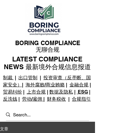
BORING COMPLIANCE
无聊合规
LATEST COMPLIANCE
NEWS 最新境外合规信息报道
制裁
|
出口管制
|
投资审查（反垄断、国
家安全）
|
海外腐败/商业贿赂
|
金融合规
|
贸易纠纷
|
上市合规
|
数据及隐私
|
ESG
|
反洗钱
|
劳动/雇佣
|
财务税收
|
合规指引
文章