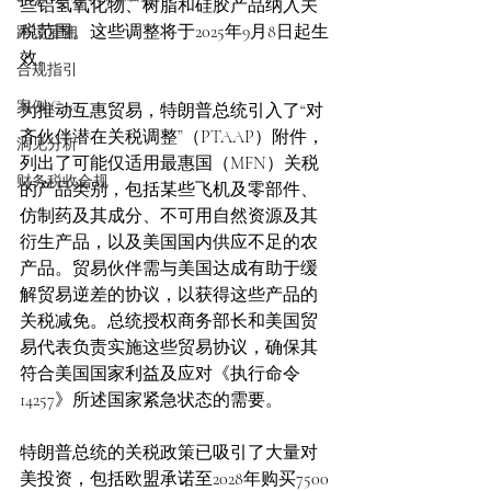
些铝氢氧化物、树脂和硅胶产品纳入关
税范围。这些调整将于2025年9月8日起生
跨境雇佣
效。
合规指引
案例 Case
为推动互惠贸易，特朗普总统引入了“对
齐伙伴潜在关税调整”（PTAAP）附件，
洞见分析
列出了可能仅适用最惠国（MFN）关税
财务税收合规
的产品类别，包括某些飞机及零部件、
仿制药及其成分、不可用自然资源及其
衍生产品，以及美国国内供应不足的农
产品。贸易伙伴需与美国达成有助于缓
解贸易逆差的协议，以获得这些产品的
关税减免。总统授权商务部长和美国贸
易代表负责实施这些贸易协议，确保其
符合美国国家利益及应对《执行命令
14257》所述国家紧急状态的需要。
特朗普总统的关税政策已吸引了大量对
美投资，包括欧盟承诺至2028年购买7500