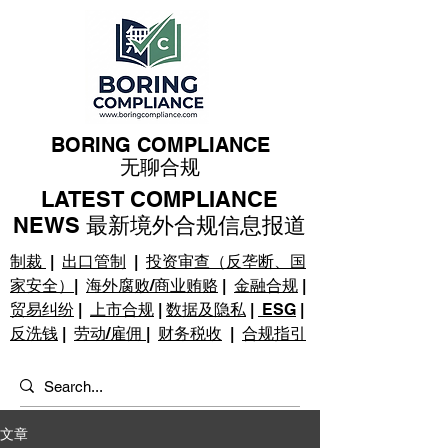
BORING COMPLIANCE
无聊合规
LATEST COMPLIANCE
NEWS 最新境外合规信息报道
制裁
|
出口管制
|
投资审查（反垄断、国
家安全）
|
海外腐败/商业贿赂
|
金融合规
|
贸易纠纷
|
上市合规
|
数据及隐私
|
ESG
|
反洗钱
|
劳动/雇佣
|
财务税收
|
合规指引
文章