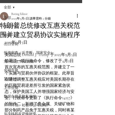
全部
Boring Editor
全部
2025年9月6日
讀畢需時 2 分鐘
特朗普总统修改互惠关税范
知识产权
围并建立贸易协议实施程序
制裁
2025年9月5日
出口管制
投资审查（反垄断、国家安全）
美国总统 Donald J. Trump 于2025年9月5日
签署了一项行政命令，修改了于4月2日
海外腐败/商业贿赂
首次宣布的互惠关税范围，并建立了一
金融合规
个实施与贸易伙伴协议的框架。此举旨
贸易纠纷
在通过调整互惠关税应对美国长期存在
的巨额贸易逆差所引发的国家紧急状
上市合规
态，保护美国工人并增强国家经济与安
数据合规及隐私保护
全。行政命令更新了《执行命令14257》
的附件二，新增了贵金属、关键矿物和
ESG(环境、社会和公司治理)
部分制药产品免于互惠关税，同时将某
反洗钱和反恐怖融资