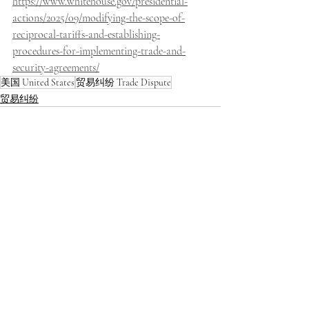
https://www.whitehouse.gov/presidential-
actions/2025/09/modifying-the-scope-of-
reciprocal-tariffs-and-establishing-
procedures-for-implementing-trade-and-
security-agreements/
美国 United States
贸易纠纷 Trade Dispute
贸易纠纷
最新文章
查看全部