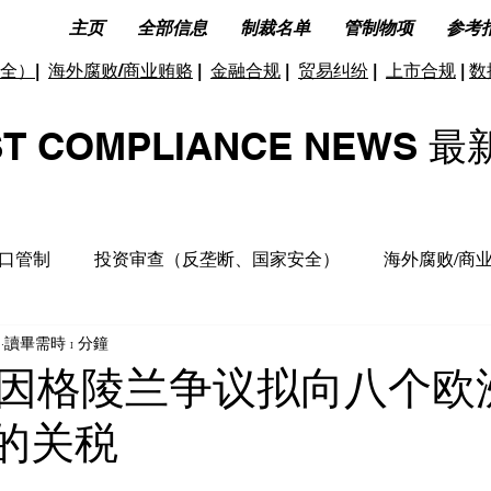
主页
全部信息
制裁名单
管制物项
参考
全）
|
海外腐败/商业贿赂
|
金融合规
|
贸易纠纷
|
上市合规
|
数
ST COMPLIANCE NEW
口管制
投资审查（反垄断、国家安全）
海外腐败/商
日
讀畢需時 1 分鐘
据合规及隐私保护
ESG(环境、社会和公司治理)
反洗
因格陵兰争议拟向八个欧
%的关税
洞见分析
财务税收合规