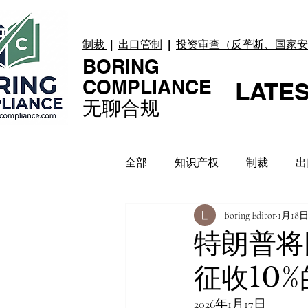
制裁
|
出口管制
|
投资审查（反垄断、国家安
BORING
COMPLIANCE
LATE
无聊合规
全部
知识产权
制裁
出
Boring Editor
1月18
贸易纠纷
上市合规
数
特朗普将
征收10
合规指引
案例 Case
2026年1月17日