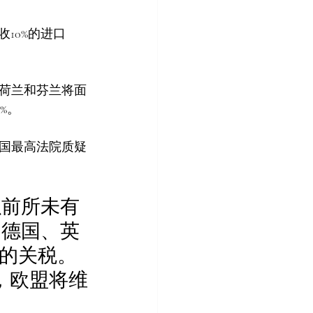
10%的进口
荷兰和芬兰将面
%。
国最高法院质疑
以前所未有
、德国、英
%的关税。
说，欧盟将维