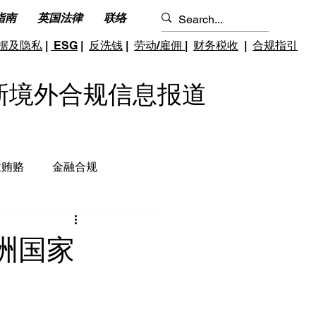
指南
英国法律
联络
据及隐私
|
ESG
|
反洗钱
|
劳动/雇佣
|
财务税收
|
合规指引
S 最新境外合规信息报道
业贿赂
金融合规
钱和反恐怖融资
跨境雇佣
洲国家