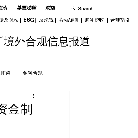
指南
英国法律
联络
据及隐私
|
ESG
|
反洗钱
|
劳动/雇佣
|
财务税收
|
合规指引
S 最新境外合规信息报道
业贿赂
金融合规
钱和反恐怖融资
跨境雇佣
资金制