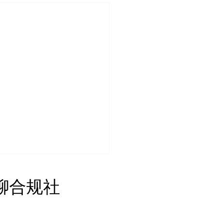
人民共和国商务部令二〇
 无聊合规社
年第2号 关于对应用
A科学公司等6家美国实体
人民共和国商务部令二〇二六
反制措施的决定
2号 关于对应用DNA科学公司