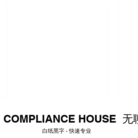
中华人民共和国商务部令二〇
中华
G COMPLIANCE HOUSE
二六年第3号 关于对美国合规
二六
性测试公司采取反制措施的决
DN
中华人民共和国商务部令二〇二六
中华
定
白纸黑字 · 快速专业
采取
年第3号 关于对美国合规性测试公
年第