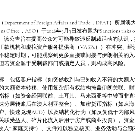
rtment of Foreign Affairs and Trade，DFAT
ions Office，ASO）于2026年3月3日发布题为“Sanctions risks of i
的咨询公告。该公告旨在提高公众对可能导致违反制裁活动的认识
汇款机构和虚拟资产服务提供商（VASPs））在冲突、经
不稳定时期，可能观察到更多直接或间接与伊朗相关的入
但若资金源于受制裁部门或指定人员，则构成高风险。
标，包括客户指标（如突然收到与已知收入不符的大额入
的大额资本转移、使用复杂所有权结构掩盖伊朗关联、财
指标（如资金经阿联酋、土耳其、马来西亚等中转而非直
速分层转账后在澳大利亚整合）、加密货币指标（如从海
户、快速兑现AUD）以及结构化行为（如反复低于内部
关联受益人、碎片化流入后用于房产或商业投资）。资金
务收入”“家庭支持”）、文件难以独立核实、业务活动与金