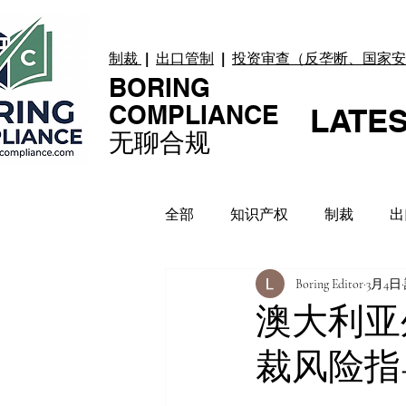
制裁
|
出口管制
|
投资审查（反垄断、国家安
BORING
COMPLIANCE
LATE
无聊合规
全部
知识产权
制裁
出
Boring Editor
3月4日
贸易纠纷
上市合规
数
澳大利亚
裁风险指
合规指引
案例 Case