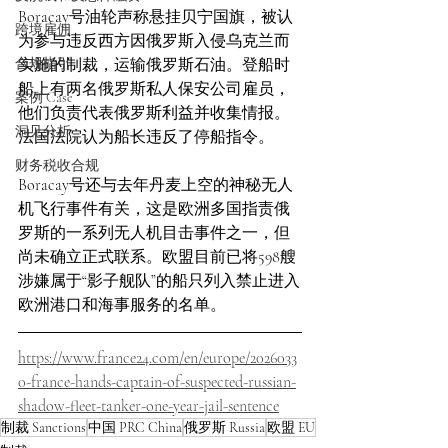
Boracay号油轮声称悬挂贝宁国旗，被认
跨境雇佣
为参与违反西方因俄罗斯入侵乌克兰而
合规指引
实施的制裁，运输俄罗斯石油。登船时
船上有两名俄罗斯私人保安公司雇员，
案例 Case
他们负责代表俄罗斯利益并收集情报。
洞见分析
法国法院认为船长违反了停船指令。
财务税收合规
Boracay号还与去年丹麦上空的神秘无人
机飞行事件有关，这是欧洲多国指责俄
罗斯的一系列无人机目击事件之一，但
尚未确立正式联系。欧盟目前已将598艘
涉嫌属于“影子舰队”的船只列入禁止进入
欧洲港口和海事服务的名单。
https://www.france24.com/en/europe/2026033
0-france-hands-captain-of-suspected-russian-
shadow-fleet-tanker-one-year-jail-sentence
制裁 Sanctions
中国 PRC China
俄罗斯 Russia
欧盟 EU