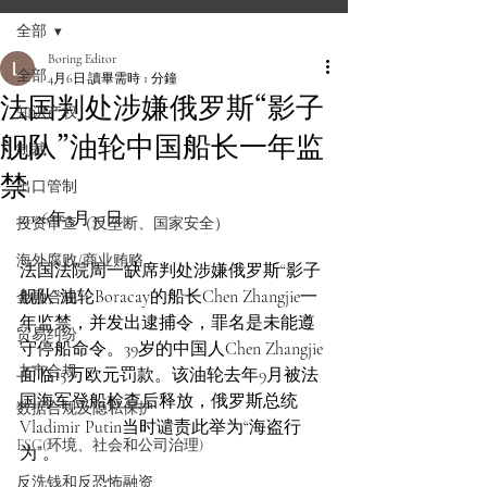
全部
Boring Editor
全部
4月6日
讀畢需時 1 分鐘
法国判处涉嫌俄罗斯“影子
知识产权
舰队”油轮中国船长一年监
制裁
禁
出口管制
2026年3月30日
投资审查（反垄断、国家安全）
海外腐败/商业贿赂
法国法院周一缺席判处涉嫌俄罗斯“影子
舰队”油轮Boracay的船长Chen Zhangjie一
金融合规
年监禁，并发出逮捕令，罪名是未能遵
贸易纠纷
守停船命令。39岁的中国人Chen Zhangjie
上市合规
面临15万欧元罚款。该油轮去年9月被法
国海军登船检查后释放，俄罗斯总统
数据合规及隐私保护
Vladimir Putin当时谴责此举为“海盗行
ESG(环境、社会和公司治理)
为”。
反洗钱和反恐怖融资