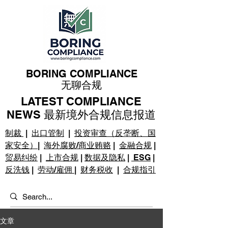
BORING COMPLIANCE
无聊合规
LATEST COMPLIANCE
NEWS 最新境外合规信息报道
制裁
|
出口管制
|
投资审查（反垄断、国
家安全）
|
海外腐败/商业贿赂
|
金融合规
|
贸易纠纷
|
上市合规
|
数据及隐私
|
ESG
|
反洗钱
|
劳动/雇佣
|
财务税收
|
合规指引
文章