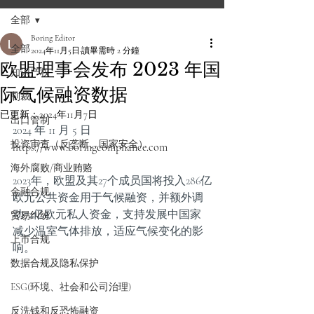
全部
Boring Editor
全部
2024年11月5日
讀畢需時 2 分鐘
欧盟理事会发布 2023 年国
知识产权
际气候融资数据
制裁
已更新：
2024年11月7日
出口管制
2024 年 11 月 5 日 
投资审查（反垄断、国家安全）
https://www.boringcompliance.com
海外腐败/商业贿赂
2023年，欧盟及其27个成员国将投入286亿
金融合规
欧元公共资金用于气候融资，并额外调
动72亿欧元私人资金，支持发展中国家
贸易纠纷
减少温室气体排放，适应气候变化的影
上市合规
响。
数据合规及隐私保护
ESG(环境、社会和公司治理)
反洗钱和反恐怖融资