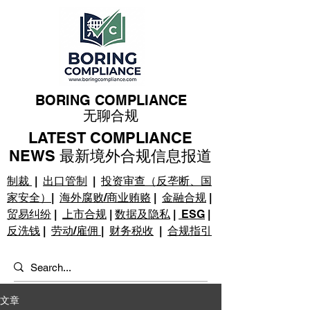
BORING COMPLIANCE
无聊合规
LATEST COMPLIANCE
NEWS 最新境外合规信息报道
制裁
|
出口管制
|
投资审查（反垄断、国
家安全）
|
海外腐败/商业贿赂
|
金融合规
|
贸易纠纷
|
上市合规
|
数据及隐私
|
ESG
|
反洗钱
|
劳动/雇佣
|
财务税收
|
合规指引
文章