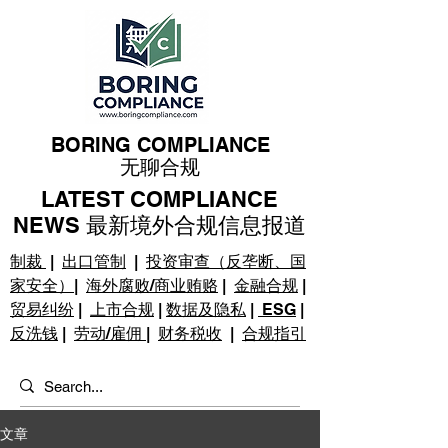
BORING COMPLIANCE
无聊合规
LATEST COMPLIANCE
NEWS 最新境外合规信息报道
制裁
|
出口管制
|
投资审查（反垄断、国
家安全）
|
海外腐败/商业贿赂
|
金融合规
|
贸易纠纷
|
上市合规
|
数据及隐私
|
ESG
|
反洗钱
|
劳动/雇佣
|
财务税收
|
合规指引
文章