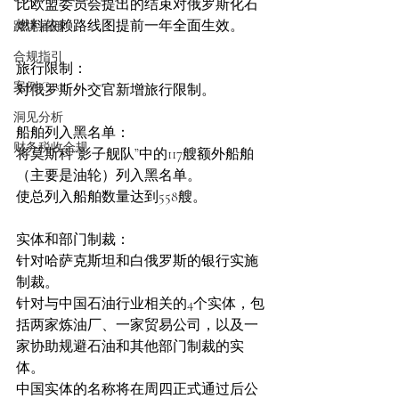
比欧盟委员会提出的结束对俄罗斯化石
燃料依赖路线图提前一年全面生效。
跨境雇佣
合规指引
旅行限制：
案例 Case
对俄罗斯外交官新增旅行限制。
洞见分析
船舶列入黑名单：
财务税收合规
将莫斯科“影子舰队”中的117艘额外船舶
（主要是油轮）列入黑名单。
使总列入船舶数量达到558艘。
实体和部门制裁：
针对哈萨克斯坦和白俄罗斯的银行实施
制裁。
针对与中国石油行业相关的4个实体，包
括两家炼油厂、一家贸易公司，以及一
家协助规避石油和其他部门制裁的实
体。
中国实体的名称将在周四正式通过后公