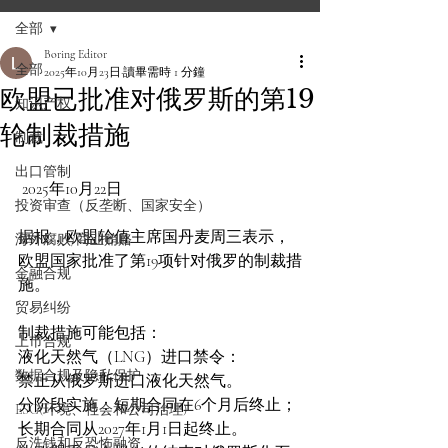
全部
Boring Editor
全部
2025年10月23日
讀畢需時 1 分鐘
欧盟已批准对俄罗斯的第19
知识产权
轮制裁措施
制裁
出口管制
 2025年10月22日
投资审查（反垄断、国家安全）
据报，欧盟轮值主席国丹麦周三表示，
海外腐败/商业贿赂
欧盟国家批准了第19项针对俄罗的制裁措
金融合规
施。
贸易纠纷
制裁措施可能包括：
上市合规
液化天然气（LNG）进口禁令：
数据合规及隐私保护
禁止从俄罗斯进口液化天然气。
分阶段实施：短期合同在6个月后终止；
ESG(环境、社会和公司治理)
长期合同从2027年1月1日起终止。
反洗钱和反恐怖融资