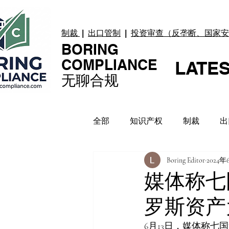
制裁
|
出口管制
|
投资审查（反垄断、国家安
BORING
COMPLIANCE
LATE
无聊合规
全部
知识产权
制裁
出
Boring Editor
2024年
贸易纠纷
上市合规
数
媒体称七
罗斯资产
合规指引
案例 Case
6月13日，媒体称七