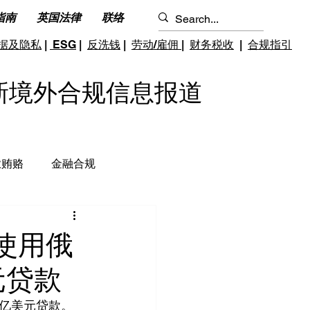
指南
英国法律
联络
据及隐私
|
ESG
|
反洗钱
|
劳动/雇佣
|
财务税收
|
合规指引
S 最新境外合规信息报道
业贿赂
金融合规
钱和反恐怖融资
跨境雇佣
使用俄
元贷款
 亿美元贷款。