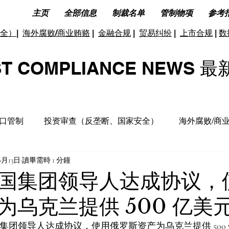
主页
全部信息
制裁名单
管制物项
参考
全）
|
海外腐败/商业贿赂
|
金融合规
|
贸易纠纷
|
上市合规
|
数
ST COMPLIANCE NEW
口管制
投资审查（反垄断、国家安全）
海外腐败/商
6月13日
讀畢需時 1 分鐘
据合规及隐私保护
ESG(环境、社会和公司治理)
反洗
国集团领导人达成协议，
为乌克兰提供 500 亿美
洞见分析
财务税收合规
国集团领导人达成协议，使用俄罗斯资产为乌克兰提供 500