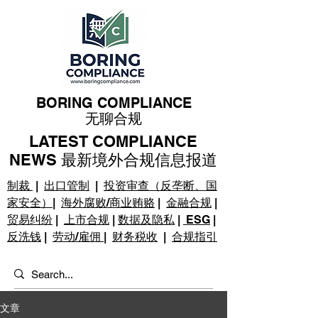
BORING COMPLIANCE
无聊合规
LATEST COMPLIANCE
NEWS 最新境外合规信息报道
制裁
|
出口管制
|
投资审查（反垄断、国
家安全）
|
海外腐败/商业贿赂
|
金融合规
|
贸易纠纷
|
上市合规
|
数据及隐私
|
ESG
|
反洗钱
|
劳动/雇佣
|
财务税收
|
合规指引
文章