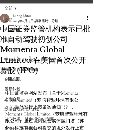
全部
Boring Editor
全部
2024年6月19日
讀畢需時 1 分鐘
中国证券监管机构表示已批
知识产权
准自动驾驶初创公司
制裁
Momenta Global
出口管制
Limited 在美国首次公开
投资审查（反垄断、国家安全）
募股 (IPO)
海外腐败/商业贿赂
6月17日
金融合规
贸易纠纷
中国证监会网站发布《关于Momenta 
上市合规
Global Limited（梦腾智驾环球有限公
司）境外发行上市备案通知书》，
数据合规及隐私保护
Momenta Global Limited（梦腾智驾环球有
ESG(环境、社会和公司治理)
限公司）通过境内运营实体魔门塔（苏
州）科技有限公司提交的境外发行上市
反洗钱和反恐怖融资