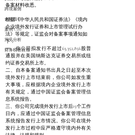
备案材料收悉。
跨境雇佣
合规指引
根据《中华人民共和国证券法》《境内
企业境外发行证券和上市管理试行办
案例 Case
法》等规定，证监会对备案事项通知如
洞见分析
下：
一、你公司拟发行不超过63,352,856股普
财务税收合规
通股并在美国纳斯达克证券交易所或纽
约证券交易所上市。
二、自本备案通知书出具之日起至本次
境外发行上市结束前，你公司如发生重
大事项，应根据境内企业境外发行上市
有关规定，通过中国证监会备案管理信
息系统报告。
三、你公司完成境外发行上市后15个工作
日内，应通过中国证监会备案管理信息
系统报告发行上市情况。你公司在境外
发行上市过程中应严格遵守境内外有关