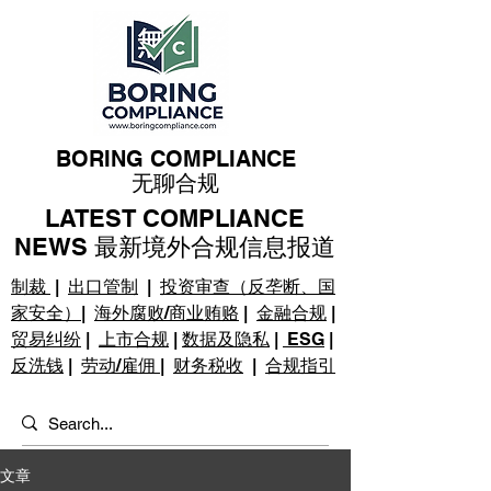
BORING COMPLIANCE
无聊合规
LATEST COMPLIANCE
NEWS 最新境外合规信息报道
制裁
|
出口管制
|
投资审查（反垄断、国
家安全）
|
海外腐败/商业贿赂
|
金融合规
|
贸易纠纷
|
上市合规
|
数据及隐私
|
ESG
|
反洗钱
|
劳动/雇佣
|
财务税收
|
合规指引
文章