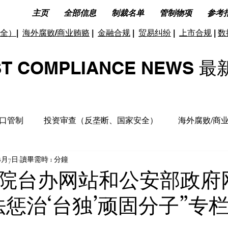
主页
全部信息
制裁名单
管制物项
参考
全）
|
海外腐败/商业贿赂
|
金融合规
|
贸易纠纷
|
上市合规
|
数
ST COMPLIANCE NEW
口管制
投资审查（反垄断、国家安全）
海外腐败/商
年8月7日
讀畢需時 1 分鐘
据合规及隐私保护
ESG(环境、社会和公司治理)
反洗
院台办网站和公安部政府
法惩治‘台独’顽固分子”专
洞见分析
财务税收合规