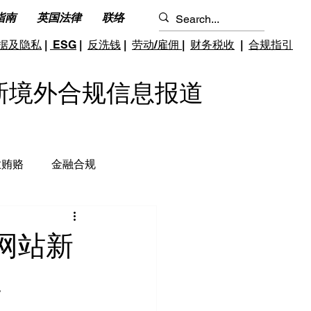
指南
英国法律
联络
据及隐私
|
ESG
|
反洗钱
|
劳动/雇佣
|
财务税收
|
合规指引
S 最新境外合规信息报道
业贿赂
金融合规
钱和反恐怖融资
跨境雇佣
网站新
栏