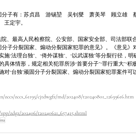
顽固分子有：苏贞昌　游锡堃　吴钊燮　萧美琴　顾立雄　
　王定宇。
法院、最高人民检察院、公安部、国家安全部、司法部联
顽固分子分裂国家、煽动分裂国家犯罪的意见》。《意见》对
施“法理台独”、“倚外谋独”、“以武谋独”等分裂行径，
具体情形，规定相关犯罪所涉“首要分子”“罪行重大”“积
确对“台独”顽固分子分裂国家、煽动分裂国家犯罪案件可
n/zccs/zccs_61195/cjtdwgfz/md/202408/t20240801_12639616.htm
/spp/zdgz/202406/t20240621_657415.shtml
ina