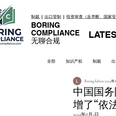
制裁
|
出口管制
|
投资审查（反垄断、国家安
BORING
COMPLIANCE
LATE
无聊合规
全部
知识产权
制裁
出
Boring Editor
2024
贸易纠纷
上市合规
数
中国国务
增了“依
合规指引
案例 Case
2024年8月1日