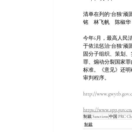
清单在列的“台独”
铭　林飞帆　陈椒华
今年6月，最高人民
于依法惩治“台独”
固分子组织、策划、实
罪、煽动分裂国家罪的
标准。《意见》还明
审判程序。
http://www.gwytb.gov.c
https://www.spp.gov.cn
制裁 Sanctions
中国 PRC Ch
制裁