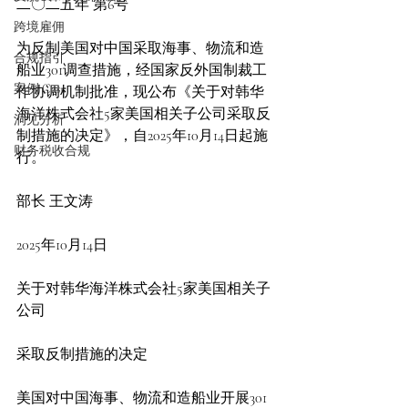
二〇二五年 第6号
跨境雇佣
为反制美国对中国采取海事、物流和造
合规指引
船业301调查措施，经国家反外国制裁工
案例 Case
作协调机制批准，现公布《关于对韩华
海洋株式会社5家美国相关子公司采取反
洞见分析
制措施的决定》，自2025年10月14日起施
财务税收合规
行。
部长 王文涛    
2025年10月14日
关于对韩华海洋株式会社5家美国相关子
公司
采取反制措施的决定
美国对中国海事、物流和造船业开展301