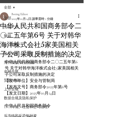
全部
Boring Editor
全部
2025年10月14日
讀畢需時 1 分鐘
中华人民共和国商务部令二
知识产权
〇二五年第6号 关于对韩华
制裁
海洋株式会社5家美国相关
出口管制
子公司采取反制措施的决定
投资审查（反垄断、国家安全）
中华人民共和国商务部令二〇二五年第6
海外腐败/商业贿赂
号 关于对韩华海洋株式会社5家美国相关
金融合规
子公司采取反制措施的决定
贸易纠纷
【发布单位】安全与管制局
【发布文号】商务部令2025年第6号
上市合规
【发文日期】2025年10月14日
数据合规及隐私保护
中华人民共和国商务部令
ESG(环境、社会和公司治理)
反洗钱和反恐怖融资