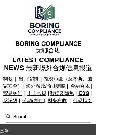
BORING COMPLIANCE
无聊合规
LATEST COMPLIANCE
NEWS 最新境外合规信息报道
制裁
|
出口管制
|
投资审查（反垄断、国
家安全）
|
海外腐败/商业贿赂
|
金融合规
|
贸易纠纷
|
上市合规
|
数据及隐私
|
ESG
|
反洗钱
|
劳动/雇佣
|
财务税收
|
合规指引
文章