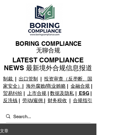
BORING COMPLIANCE
无聊合规
LATEST COMPLIANCE
NEWS 最新境外合规信息报道
制裁
|
出口管制
|
投资审查（反垄断、国
家安全）
|
海外腐败/商业贿赂
|
金融合规
|
贸易纠纷
|
上市合规
|
数据及隐私
|
ESG
|
反洗钱
|
劳动/雇佣
|
财务税收
|
合规指引
文章