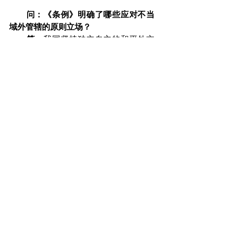
问：《条例》明确了哪些应对不当
域外管辖的原则立场？
　　答：
我国坚持独立自主的和平外交
政策，一贯主张在坚持和平共处五项原
则基础上发展同世界各国的友好关系。
以立法形式进行反制与有的西方国家滥
施“长臂管辖”有着本质区别，是应对、回
击外国违反国际法和国际关系基本准则
实施不当域外管辖的防御措施。鉴此，
《条例》重申中华人民共和国坚持独立
自主的和平外交政策，反对霸权主义和
强权政治，反对任何国家以任何借口、
任何方式干涉中国内政。同时，明确规
定反外国不当域外管辖工作贯彻总体国
家安全观，统筹发展和安全，统筹国内
国际，维护中国特色社会主义制度，推
动构建更加公正合理的全球治理体系。
　问：《条例》在适用对象上有哪些