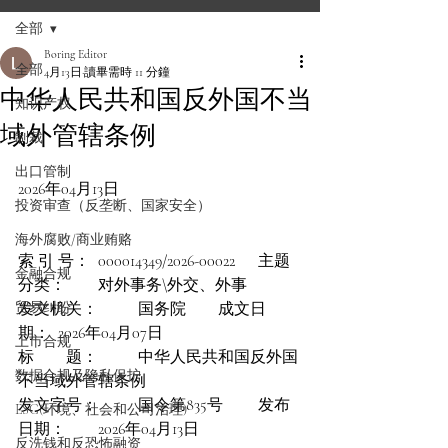
全部
Boring Editor
全部
4月13日
讀畢需時 11 分鐘
中华人民共和国反外国不当
知识产权
域外管辖条例
制裁
出口管制
2026年04月13日
投资审查（反垄断、国家安全）
海外腐败/商业贿赂
索 引 号：	000014349/2026-00022	主题
金融合规
分类：	对外事务\外交、外事
贸易纠纷
发文机关：	国务院	成文日
期：	2026年04月07日
上市合规
标　　题：	中华人民共和国反外国
数据合规及隐私保护
不当域外管辖条例
发文字号：	国令第835号	发布
ESG(环境、社会和公司治理)
日期：	2026年04月13日
反洗钱和反恐怖融资