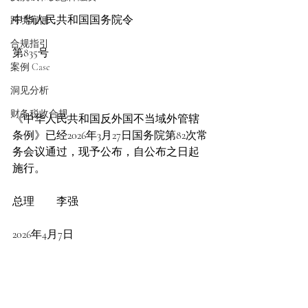
中华人民共和国国务院令
跨境雇佣
合规指引
第835号
案例 Case
洞见分析
财务税收合规
《中华人民共和国反外国不当域外管辖
条例》已经2026年3月27日国务院第82次常
务会议通过，现予公布，自公布之日起
施行。
总理　　李强　　　　　　　 
2026年4月7日　　　　  